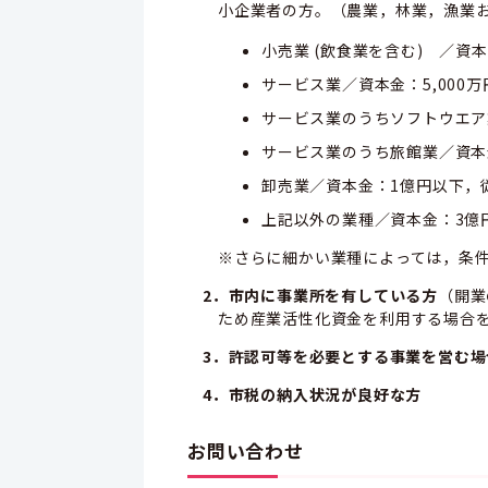
小企業者の方。（農業，林業，漁業
小売業 (飲食業を含む) ／資本
サービス業／資本金：5,000
サービス業のうちソフトウエア
サービス業のうち旅館業／資本金
卸売業／資本金：1億円以下，従
上記以外の業種／資本金：3億
※さらに細かい業種によっては，条
2．市内に事業所を有している方
（開業
ため産業活性化資金を利用する場合
3．許認可等を必要とする事業を営む
4．市税の納入状況が良好な方
お問い合わせ