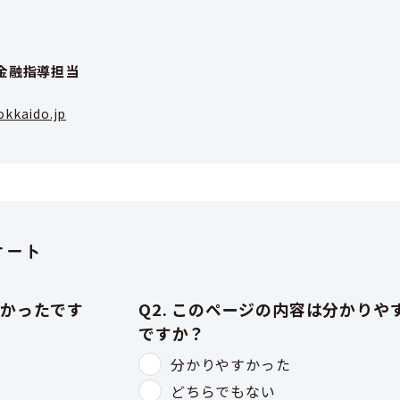
金融指導担当
okkaido.jp
ケート