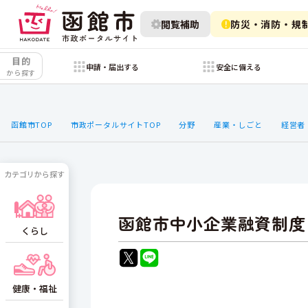
閲覧補助
防災・消防・規
目的
申請・届出する
安全に備える
から探す
函館市TOP
市政ポータルサイトTOP
分野
産業・しごと
経営者
カテゴリから探す
函館市中小企業融資制度
くらし
健康・福祉