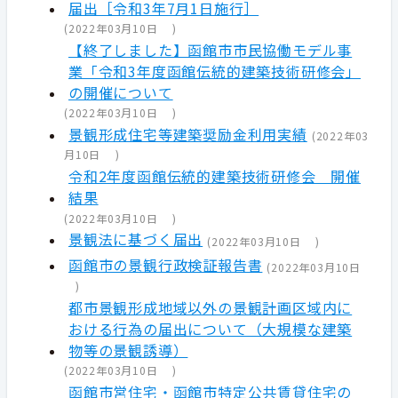
届出［令和3年7月1日施行］
(
2022年03月10日
)
【終了しました】函館市市民協働モデル事
業「令和3年度函館伝統的建築技術研修会」
の開催について
(
2022年03月10日
)
景観形成住宅等建築奨励金利用実績
(
2022年03
月10日
)
令和2年度函館伝統的建築技術研修会 開催
結果
(
2022年03月10日
)
景観法に基づく届出
(
2022年03月10日
)
函館市の景観行政検証報告書
(
2022年03月10日
)
都市景観形成地域以外の景観計画区域内に
おける行為の届出について（大規模な建築
物等の景観誘導）
(
2022年03月10日
)
函館市営住宅・函館市特定公共賃貸住宅の