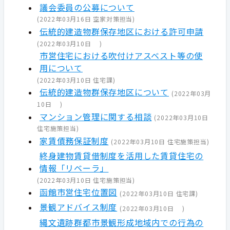
議会委員の公募について
(
2022年03月16日
空家対策担当
)
伝統的建造物群保存地区における許可申請
(
2022年03月10日
)
市営住宅における吹付けアスベスト等の使
用について
(
2022年03月10日
住宅課
)
伝統的建造物群保存地区について
(
2022年03月
10日
)
マンション管理に関する相談
(
2022年03月10日
住宅施策担当
)
家賃債務保証制度
(
2022年03月10日
住宅施策担当
)
終身建物賃貸借制度を活用した賃貸住宅の
情報「リベーラ」
(
2022年03月10日
住宅施策担当
)
函館市営住宅位置図
(
2022年03月10日
住宅課
)
景観アドバイス制度
(
2022年03月10日
)
縄文遺跡群都市景観形成地域内での行為の