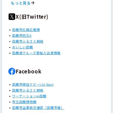
もっと見る
X(旧Twitter)
函館市広報広聴課
函館市防災X
函館市ふるさと納税
おいしい函館
函館港クルーズ客船入出港情報
Facebook
函館市移住ナビーIJU Navi
函館市ふるさと納税
ワーケーションin函館
市立函館博物館
函館市企業局交通部（函館市電）