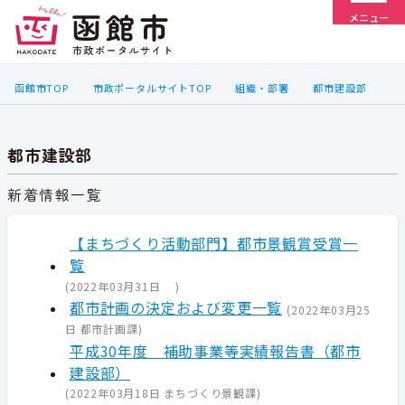
メニュー
函館市TOP
市政ポータルサイトTOP
組織・部署
都市建設部
都市建設部
新着情報一覧
【まちづくり活動部門】都市景観賞受賞一
覧
(
2022年03月31日
)
都市計画の決定および変更一覧
(
2022年03月25
日
都市計画課
)
平成30年度 補助事業等実績報告書（都市
建設部）
(
2022年03月18日
まちづくり景観課
)