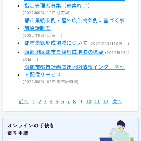
指定管理者募集（募集終了）
(
2022年03月10日
住宅課
)
都市景観条例・屋外広告物条例に基づく事
前協議制度
(
2022年03月10日
)
都市景観形成地域について
(
2022年03月10日
)
西部地区都市景観形成地域の概要
(
2022年03月
10日
)
函館市都市計画関連地図情報インターネッ
ト配信サービス
(
2022年03月09日
都市計画課
)
前へ
1
2
3
4
5
6
7
8
9
10
11
12
次へ
オンラインの手続き
電子申請