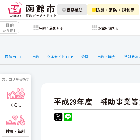
閲覧補助
防災・消防・規制等
目的
申請・届出する
安全に備える
から探す
函館市TOP
市政ポータルサイトTOP
分野
市政・議会
行財政改
カテゴリから探す
平成29年度 補助事業
くらし
健康・福祉