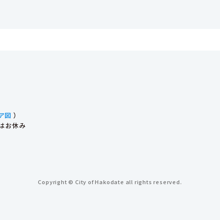
ア図
）
始はお休み
Copyright © City of Hakodate all rights reserved.