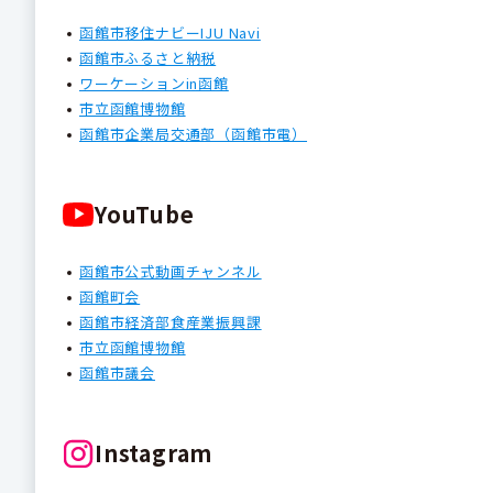
函館市移住ナビーIJU Navi
函館市ふるさと納税
ワーケーションin函館
市立函館博物館
函館市企業局交通部（函館市電）
YouTube
函館市公式動画チャンネル
函館町会
函館市経済部食産業振興課
市立函館博物館
函館市議会
Instagram