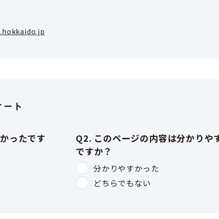
.hokkaido.jp
ケート