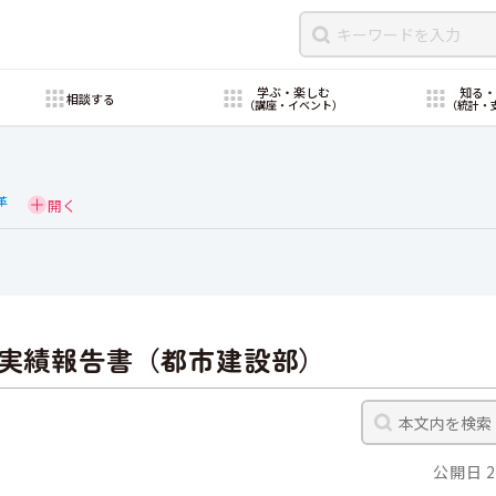
学ぶ・楽しむ
知る
相談する
（講座・イベント）
（統計・
革
等実績報告書（都市建設部）
公開日 2