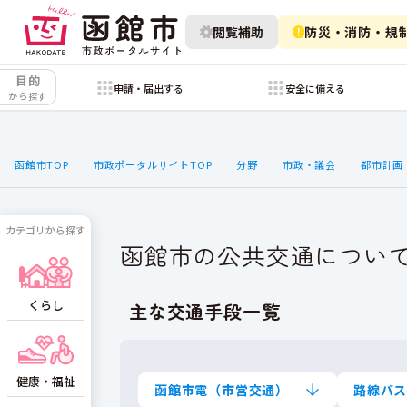
閲覧補助
防災・消防・規
目的
申請・届出する
安全に備える
から探す
函館市TOP
市政ポータルサイトTOP
分野
市政・議会
都市計画
カテゴリから探す
函館市の公共交通につい
くらし
主な交通手段一覧
健康・福祉
函館市電（市営交通）
路線バ