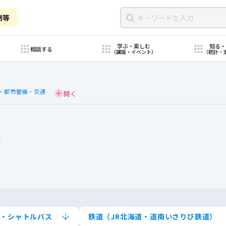
制等
学ぶ・楽しむ
知る
相談する
（講座・イベント）
（統計・
・都市整備・交通
て
ス・シャトルバス
鉄道（JR北海道・道南いさりび鉄道）