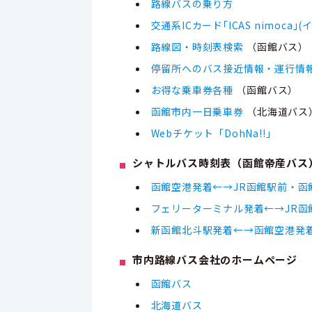
路線バスの乗り方
交通系ICカード｢ICAS nimoca｣
路線図・時刻表検索
（函館バス）
停留所へのバス接近情報・運行情
お得な乗車券各種
（函館バス）
函館市内一日乗車券
（北海道バス
Webチケット「DohNa!!」
シャトルバス時刻表（函館帝産バス
函館空港発着←→JR函館駅前・函
フェリーターミナル発着←→JR函
新函館北斗駅発着←→函館空港発
市内路線バス会社のホームページ
函館バス
北海道バス