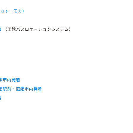
(イカすニモカ)
報
（函館バスロケーションシステム）
）
）
館市内発着
館駅前・函館市内発着
着