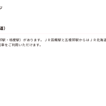
ジ
道）
稜郭駅・桔梗駅）があります。ＪＲ函館駅と五稜郭駅からはＪＲ北海
列車をご利用いただけます。