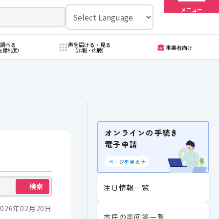
メニュー
・調べる
声を届ける・見る
事業者向け
支援制度）
（広報・広聴）
オンラインの手続き
電子申請
ページを見る
検索
注目情報一覧
026年02月20日
市民の声回答一覧