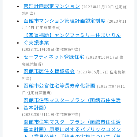
管理計画認定マンション
(
2023年11月10日
住宅施
策担当
)
函館市マンション管理計画認定制度
(
2023年11
月10日
住宅施策担当
)
【家賃補助】ヤングファミリー住まいりん
ぐ支援事業
(
2023年11月08日
住宅施策担当
)
セーフティネット登録住宅
(
2023年10月17日
住
宅施策担当
)
函館市居住支援協議会
(
2023年05月17日
住宅施策
担当
)
函館市公営住宅等長寿命化計画
(
2023年04月11
日
住宅施策担当
)
函館市住宅マスタープラン（函館市住生活
基本計画）
(
2023年04月11日
住宅施策担当
)
函館市住宅マスタープラン（函館市住生活
基本計画）原案に対するパブリックコメン
ト（意見公募）手続きの実施について（募