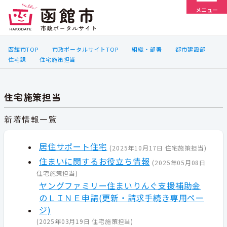
メニュー
函館市TOP
市政ポータルサイトTOP
組織・部署
都市建設部
住宅課
住宅施策担当
住宅施策担当
新着情報一覧
居住サポート住宅
(
2025年10月17日
住宅施策担当
)
住まいに関するお役立ち情報
(
2025年05月08日
住宅施策担当
)
ヤングファミリー住まいりんぐ支援補助金
のＬＩＮＥ申請(更新・請求手続き専用ペー
ジ)
(
2025年03月19日
住宅施策担当
)