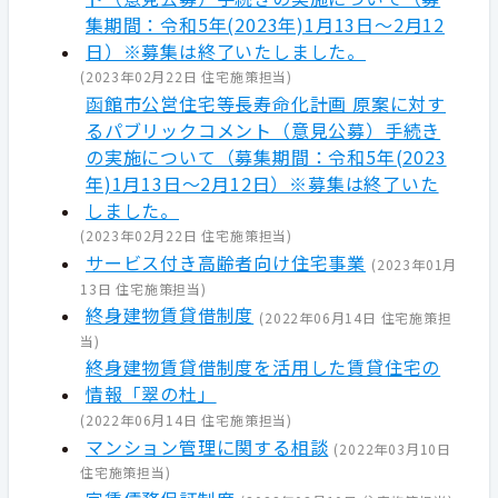
集期間：令和5年(2023年)1月13日～2月12
日）※募集は終了いたしました。
(
2023年02月22日
住宅施策担当
)
函館市公営住宅等長寿命化計画 原案に対す
るパブリックコメント（意見公募）手続き
の実施について（募集期間：令和5年(2023
年)1月13日～2月12日）※募集は終了いた
しました。
(
2023年02月22日
住宅施策担当
)
サービス付き高齢者向け住宅事業
(
2023年01月
13日
住宅施策担当
)
終身建物賃貸借制度
(
2022年06月14日
住宅施策担
当
)
終身建物賃貸借制度を活用した賃貸住宅の
情報「翠の杜」
(
2022年06月14日
住宅施策担当
)
マンション管理に関する相談
(
2022年03月10日
住宅施策担当
)