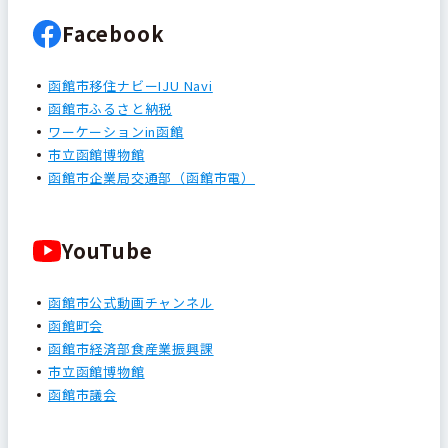
Facebook
函館市移住ナビーIJU Navi
函館市ふるさと納税
ワーケーションin函館
市立函館博物館
函館市企業局交通部（函館市電）
YouTube
函館市公式動画チャンネル
函館町会
函館市経済部食産業振興課
市立函館博物館
函館市議会