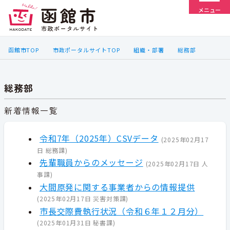
メニュー
函館市TOP
市政ポータルサイトTOP
組織・部署
総務部
総務部
新着情報一覧
令和7年（2025年）CSVデータ
(
2025年02月17
日
総務課
)
先輩職員からのメッセージ
(
2025年02月17日
人
事課
)
大間原発に関する事業者からの情報提供
(
2025年02月17日
災害対策課
)
市長交際費執行状況（令和６年１２月分）
(
2025年01月31日
秘書課
)