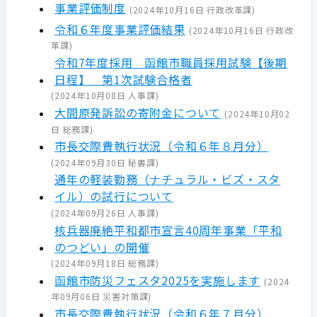
事業評価制度
(
2024年10月16日
行政改革課
)
令和６年度事業評価結果
(
2024年10月16日
行政改
革課
)
令和7年度採用 函館市職員採用試験【後期
日程】 第1次試験合格者
(
2024年10月08日
人事課
)
大間原発訴訟の寄附金について
(
2024年10月02
日
総務課
)
市長交際費執行状況（令和６年８月分）
(
2024年09月30日
秘書課
)
通年の軽装勤務（ナチュラル・ビズ・スタ
イル）の試行について
(
2024年09月26日
人事課
)
核兵器廃絶平和都市宣言40周年事業「平和
のつどい」の開催
(
2024年09月18日
総務課
)
函館市防災フェスタ2025を実施します
(
2024
年09月06日
災害対策課
)
市長交際費執行状況（令和６年７月分）