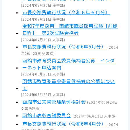
(
2024年08月30日
秘書課
)
市長交際費執行状況（令和６年６月分）
(
2024年07月31日
秘書課
)
令和7年度採用 函館市職員採用試験【前期
日程】 第2次試験合格者
(
2024年07月30日
人事課
)
市長交際費執行状況（令和6年5月分）
(
2024
年06月28日
秘書課
)
函館市教育委員会委員候補者公募 インタ
ーネット申込案内
(
2024年06月28日
人事課
)
函館市教育委員会委員候補者の公募につい
て
(
2024年06月28日
人事課
)
函館市公文書管理条例検討会
(
2024年06月24日
文書法制課
)
函館市表彰審議委員会
(
2024年06月13日
人事課
)
市長交際費執行状況（令和6年4月分）
(
2024