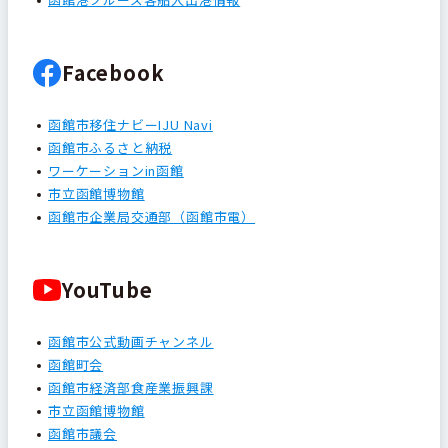
Facebook
函館市移住ナビーIJU Navi
函館市ふるさと納税
ワーケーションin函館
市立函館博物館
函館市企業局交通部（函館市電）
YouTube
函館市公式動画チャンネル
函館町会
函館市経済部食産業振興課
市立函館博物館
函館市議会