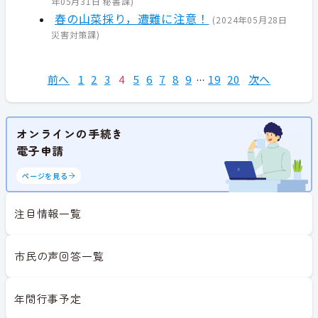
年05月31日
秘書課
)
春の山菜採り，遭難に注意！
(
2024年05月28日
災害対策課
)
前へ
1
2
3
4
5
6
7
8
9
19
20
次へ
オンラインの手続き
電子申請
ページを見る
注目情報一覧
市民の声回答一覧
年間行事予定