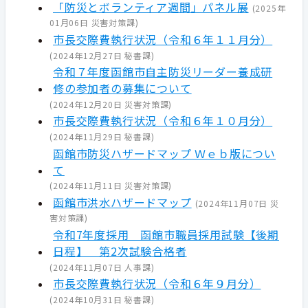
「防災とボランティア週間」パネル展
(
2025年
01月06日
災害対策課
)
市長交際費執行状況（令和６年１１月分）
(
2024年12月27日
秘書課
)
令和７年度函館市自主防災リーダー養成研
修の参加者の募集について
(
2024年12月20日
災害対策課
)
市長交際費執行状況（令和６年１０月分）
(
2024年11月29日
秘書課
)
函館市防災ハザードマップ Ｗｅｂ版につい
て
(
2024年11月11日
災害対策課
)
函館市洪水ハザードマップ
(
2024年11月07日
災
害対策課
)
令和7年度採用 函館市職員採用試験【後期
日程】 第2次試験合格者
(
2024年11月07日
人事課
)
市長交際費執行状況（令和６年９月分）
(
2024年10月31日
秘書課
)