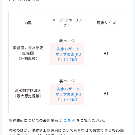
ページ（PDFリン
内容
用紙サイズ
ク）
表ページ
学習面，浸水想定
洪水ハザード
区域図
A1
マップ表面[PD
（計画規模）
F：12.7MB]
裏ページ
洪水ハザード
浸水想定区域図
A1
マップ裏面[PD
（最大想定規模）
F：12.6MB]
※避難所についての最新情報は
こちら
をご覧ください。
洪水のほか，津波や土砂災害についても合わせて確認できるWeb版