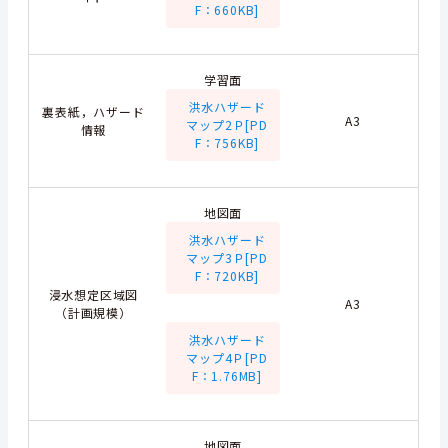
F：660KB]
学習面
洪水ハザード
裏表紙，ハザード
A3
マップ2Ｐ[PD
情報
F：756KB]
地図面
洪水ハザード
マップ3Ｐ[PD
F：720KB]
浸水想定区域図
A3
（計画規模）
洪水ハザード
マップ4Ｐ[PD
F：1.76MB]
地図面