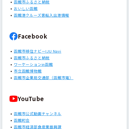
函館市ふるさと納税
おいしい函館
函館港クルーズ客船入出港情報
Facebook
函館市移住ナビーIJU Navi
函館市ふるさと納税
ワーケーションin函館
市立函館博物館
函館市企業局交通部（函館市電）
YouTube
函館市公式動画チャンネル
函館町会
函館市経済部食産業振興課