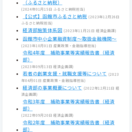
（ふるさと納税）
(
2024年01月15日
ふるさと納税担当
)
【公式】函館市ふるさと納税
(
2023年12月26日
ふるさと納税担当
)
経済部施策体系図
(
2023年11月21日
経済企画課
)
函館市中小企業融資制度～取扱金融機関～
(
2023年10月01日
産業政策・金融指導担当
)
令和4年度 補助事業等実績報告書（経済
部）
(
2023年09月13日
経済企画課
)
若者の創業支援・就職支援等について
(
2023
年04月01日
産業政策・金融指導担当
)
経済部の事業概要について
(
2022年12月21日
経
済企画課
)
令和3年度 補助事業等実績報告書（経済
部）
(
2022年09月20日
経済企画課
)
令和2年度 補助事業等実績報告書（経済
部）