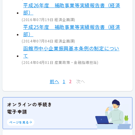
平成26年度 補助事業等実績報告書（経済
部）
(
2016年07月19日
経済企画課
)
平成25年度 補助事業等実績報告書（経済
部）
(
2014年07月04日
経済企画課
)
函館市中小企業振興基本条例の制定につい
て
(
2014年04月01日
産業政策・金融指導担当
)
前へ
1
2
次へ
オンラインの手続き
電子申請
ページを見る