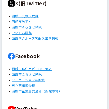
X(旧Twitter)
函館市広報広聴課
函館市防災X
函館市ふるさと納税
おいしい函館
函館港クルーズ客船入出港情報
Facebook
函館市移住ナビーIJU Navi
函館市ふるさと納税
ワーケーションin函館
市立函館博物館
函館市企業局交通部（函館市電）
YouTube