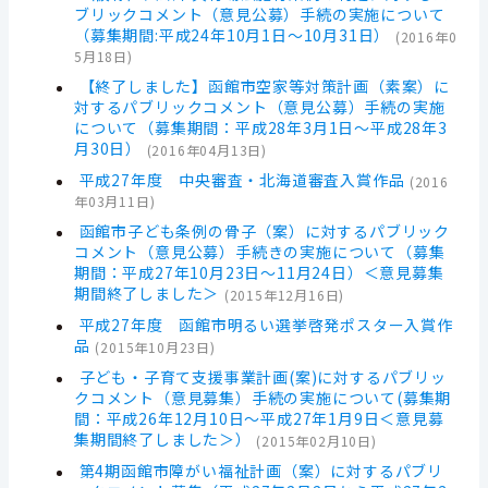
ブリックコメント（意見公募）手続の実施について
（募集期間:平成24年10月1日～10月31日）
(
2016年0
5月18日
)
【終了しました】函館市空家等対策計画（素案）に
対するパブリックコメント（意見公募）手続の実施
について（募集期間：平成28年3月1日～平成28年3
月30日）
(
2016年04月13日
)
平成27年度 中央審査・北海道審査入賞作品
(
2016
年03月11日
)
函館市子ども条例の骨子（案）に対するパブリック
コメント（意見公募）手続きの実施について（募集
期間：平成27年10月23日～11月24日）＜意見募集
期間終了しました＞
(
2015年12月16日
)
平成27年度 函館市明るい選挙啓発ポスター入賞作
品
(
2015年10月23日
)
子ども・子育て支援事業計画(案)に対するパブリッ
クコメント（意見募集）手続の実施について(募集期
間：平成26年12月10日～平成27年1月9日＜意見募
集期間終了しました＞）
(
2015年02月10日
)
第4期函館市障がい福祉計画（案）に対するパブリ