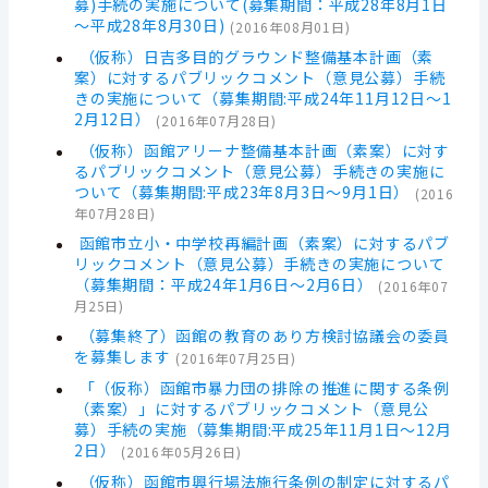
募)手続の実施について(募集期間：平成28年8月1日
～平成28年8月30日)
(
2016年08月01日
)
（仮称）日吉多目的グラウンド整備基本計画（素
案）に対するパブリックコメント（意見公募）手続
きの実施について（募集期間:平成24年11月12日～1
2月12日）
(
2016年07月28日
)
（仮称）函館アリーナ整備基本計画（素案）に対す
るパブリックコメント（意見公募）手続きの実施に
ついて（募集期間:平成23年8月3日～9月1日）
(
2016
年07月28日
)
函館市立小・中学校再編計画（素案）に対するパブ
リックコメント（意見公募）手続きの実施について
（募集期間：平成24年1月6日～2月6日）
(
2016年07
月25日
)
（募集終了）函館の教育のあり方検討協議会の委員
を募集します
(
2016年07月25日
)
「（仮称）函館市暴力団の排除の推進に関する条例
（素案）」に対するパブリックコメント（意見公
募）手続の実施（募集期間:平成25年11月1日～12月
2日）
(
2016年05月26日
)
（仮称）函館市興行場法施行条例の制定に対するパ