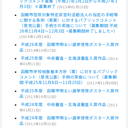
ックコメント募集（平成27年2月2日から平成27年3
月3日）※募集終了
(
2015年01月15日
)
函館市控除対象特定非営利活動法人の指定の手続等
に関する条例（素案）に対するパブリックコメント
（意見公募）手続きの実施について（募集期間:平成
26年11月4日～12月3日 <募集期間終了しました>）
(
2014年12月24日
)
平成26年度 函館市明るい選挙啓発ポスター入賞作
品
(
2014年10月17日
)
平成25年度 中央審査・北海道審査入賞作品
(
2014
年03月11日
)
函館市学校給食基本方針（案）に対するパブリック
コメント（意見公募）手続の実施について（募集期
間:平成25年11月8日～11月25日）
(
2013年11月08日
)
平成25年度 函館市明るい選挙啓発ポスター入賞作
品
(
2013年10月11日
)
平成24年度 中央審査・北海道審査入賞作品
(
2013
年01月21日
)
平成24年度 函館市明るい選挙啓発ポスター入賞作
品
(
2012年10月11日
)