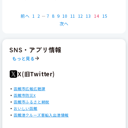
前へ
1
2
7
8
9
10
11
12
13
14
15
次へ
SNS・アプリ情報
もっと見る
X(旧Twitter)
函館市広報広聴課
函館市防災X
函館市ふるさと納税
おいしい函館
函館港クルーズ客船入出港情報