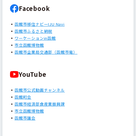
Facebook
函館市移住ナビーIJU Navi
函館市ふるさと納税
ワーケーションin函館
市立函館博物館
函館市企業局交通部（函館市電）
YouTube
函館市公式動画チャンネル
函館町会
函館市経済部食産業振興課
市立函館博物館
函館市議会