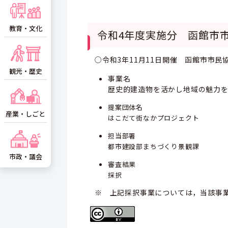
教育・文化
令和4年度実施分 函館市
○令和3年11月11日開催 函館市市
観光・歴史
事業名
歴史的建造物を活かし地域の魅力
提案団体名
産業・しごと
はこだて街なかプロジェクト
担当部署
都市建設部まちづくり景観課
市政・議会
審査結果
採択
※ 上記採択事業については，当該事