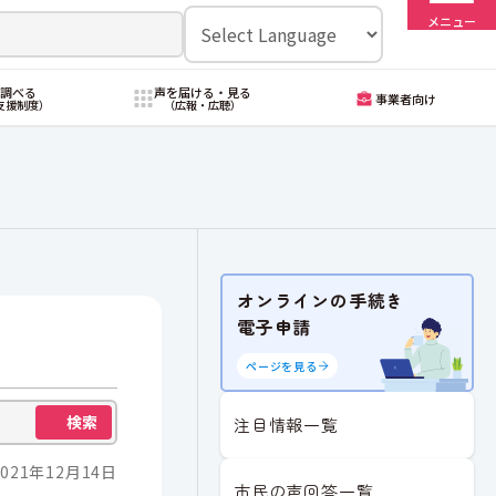
メニュー
・調べる
声を届ける・見る
事業者向け
支援制度）
（広報・広聴）
オンラインの手続き
電子申請
ページを見る
検索
注目情報一覧
021年12月14日
市民の声回答一覧