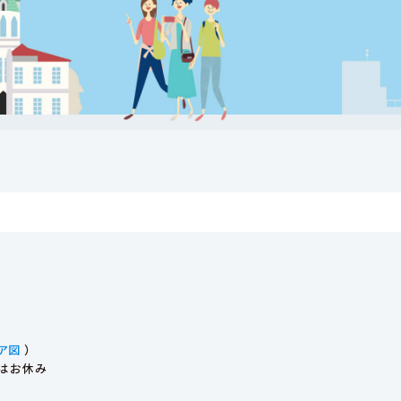
ア図
）
始はお休み