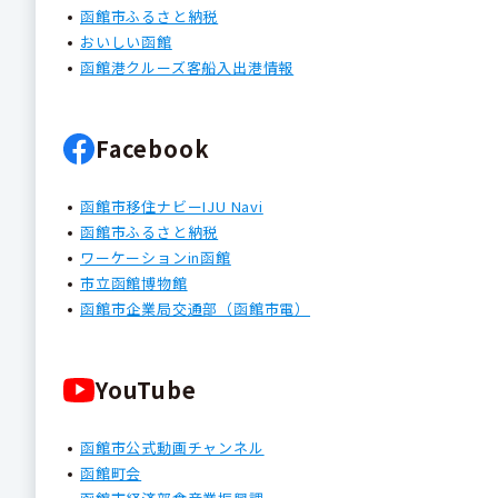
函館市ふるさと納税
おいしい函館
函館港クルーズ客船入出港情報
Facebook
函館市移住ナビーIJU Navi
函館市ふるさと納税
ワーケーションin函館
市立函館博物館
函館市企業局交通部（函館市電）
YouTube
函館市公式動画チャンネル
函館町会