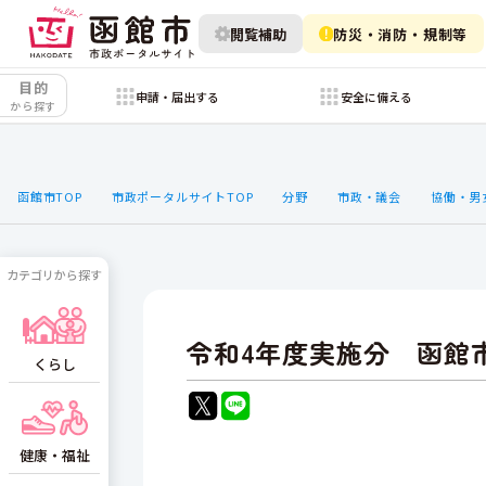
閲覧補助
防災・消防・規制等
目的
申請・届出する
安全に備える
から探す
函館市TOP
市政ポータルサイトTOP
分野
市政・議会
協働・男
カテゴリから探す
令和4年度実施分 函館
くらし
健康・福祉