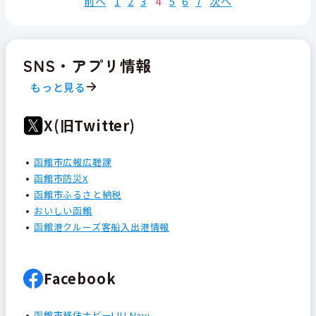
前へ
1
2
3
4
5
6
7
次へ
SNS・アプリ情報
もっと見る
X(旧Twitter)
函館市広報広聴課
函館市防災X
函館市ふるさと納税
おいしい函館
函館港クルーズ客船入出港情報
Facebook
函館市移住ナビーIJU Navi