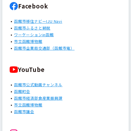
Facebook
函館市移住ナビーIJU Navi
函館市ふるさと納税
ワーケーションin函館
市立函館博物館
函館市企業局交通部（函館市電）
YouTube
函館市公式動画チャンネル
函館町会
函館市経済部食産業振興課
市立函館博物館
函館市議会