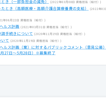
なとき（一部負担金の減免）
(
2022年03月08日
資格担当（給付）
)
ったとき（高額医療・高額介護合算療養費の支給）
(
2022年0
21年06月22日
資格担当（給付）
)
ヘルス計画
(
2021年03月31日
資格担当（給付）
)
申請手続きについて
(
2020年11月19日
資格担当（給付）
)
ついて
(
2020年11月19日
資格担当（給付）
)
タヘルス計画（案）に対するパブリックコメント（意見公募
月27日～5月28日）※募集終了