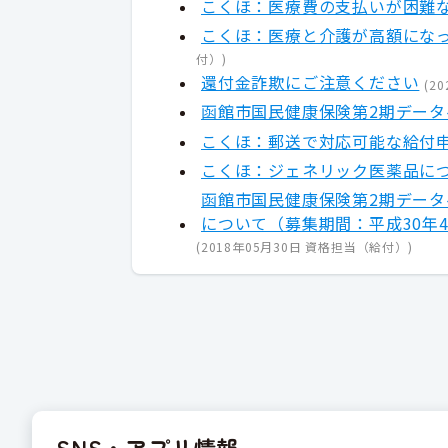
こくほ：医療費の支払いが困難
こくほ：医療と介護が高額にな
付）
)
還付金詐欺にご注意ください
(
20
函館市国民健康保険第2期データ
こくほ：郵送で対応可能な給付
こくほ：ジェネリック医薬品に
函館市国民健康保険第2期デー
について（募集期間：平成30年4
(
2018年05月30日
資格担当（給付）
)
SNS・アプリ情報