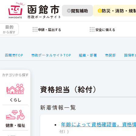
閲覧補助
防災・消防・規
目的
申請・届出する
安全に備える
から探す
函館市TOP
市政ポータルサイトTOP
組織・部署
市民部
国保年
カテゴリから探す
資格担当（給付）
くらし
新着情報一覧
年齢によって資格確認書，資格
健康・福祉
付）
)