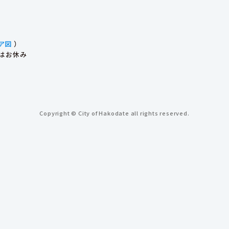
ア図
）
始はお休み
Copyright © City of Hakodate all rights reserved.