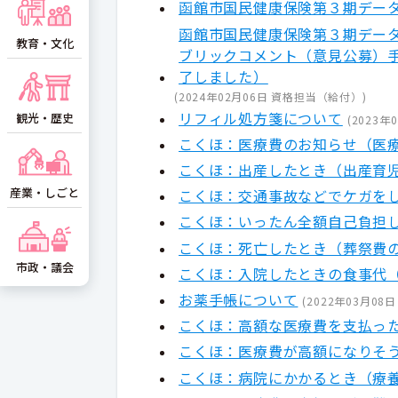
函館市国民健康保険第３期デー
函館市国民健康保険第３期デー
教育・文化
ブリックコメント（意見公募）
了しました）
(
2024年02月06日
資格担当（給付）
)
リフィル処方箋について
観光・歴史
(
2023年
こくほ：医療費のお知らせ（医
こくほ：出産したとき（出産育
産業・しごと
こくほ：交通事故などでケガを
こくほ：いったん全額自己負担
こくほ：死亡したとき（葬祭費
市政・議会
こくほ：入院したときの食事代
お薬手帳について
(
2022年03月08日
こくほ：高額な医療費を支払っ
こくほ：医療費が高額になりそ
こくほ：病院にかかるとき（療