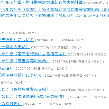
タヘルス計画・第４期特定健康診査等実施計画
(
2024年03月29
タヘルス計画（素案）・第４期特定健康診査等実施計画（素
手続の実施について（募集期間：令和６年２月６日～３月６
07月25日
資格担当（給付）
)
療費通知）について
(
2023年07月19日
資格担当（給付）
)
児一時金の支給）
(
2023年03月28日
資格担当（給付）
)
したとき（第三者行為による傷病届）
(
2022年08月18日
資格担当
したとき（療養費等の支給）
(
2022年06月30日
資格担当（給付）
)
の支給）
(
2022年06月30日
資格担当（給付）
)
（標準負担額）について
(
2022年04月01日
資格担当（給付）
)
資格担当（給付）
)
たとき（高額療養費の支給）
(
2022年03月08日
資格担当（給付）
)
うなとき（限度額適用認定証の交付）
(
2022年03月08日
資格担当
養の給付等）
(
2022年03月08日
資格担当（給付）
)