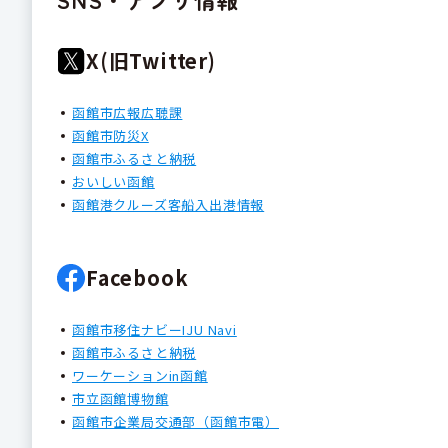
X(旧Twitter)
函館市広報広聴課
函館市防災X
函館市ふるさと納税
おいしい函館
函館港クルーズ客船入出港情報
Facebook
函館市移住ナビーIJU Navi
函館市ふるさと納税
ワーケーションin函館
市立函館博物館
函館市企業局交通部（函館市電）