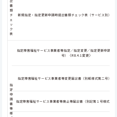
出
書
類
〈R
チ
新規指定・指定更新申請時提出書類チェック表（サービス別）
ェ
ッ
ク
表
指定障害福祉サービス事業者等指定／指定変更／指定更新申請書
〈R8.4.1変更〉
号）
〈R
指定障害福祉サービス事業者等変更届出書（別紙様式第二号）
指
定
申
請
〈
指定障害福祉サービス事業者等廃止等届出書（別記第１号様式）
書
等
様