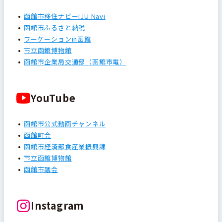
函館市移住ナビーIJU Navi
函館市ふるさと納税
ワーケーションin函館
市立函館博物館
函館市企業局交通部（函館市電）
YouTube
函館市公式動画チャンネル
函館町会
函館市経済部食産業振興課
市立函館博物館
函館市議会
Instagram