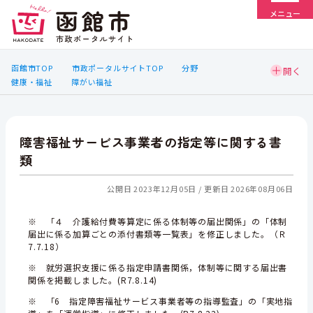
メニュー
函館市TOP
市政ポータルサイトTOP
分野
健康・福祉
障がい福祉
障害福祉サービス事業者の指定等に関する書
類
公開日 2023年12月05日
更新日 2026年08月06日
※ 「４ 介護給付費等算定に係る体制等の届出関係」の「体制
届出に係る加算ごとの添付書類等一覧表」を修正しました。（Ｒ
7.7.18）
※ 就労選択支援に係る指定申請書関係，体制等に関する届出書
関係を掲載しました。(R7.8.14)
※ 「6 指定障害福祉サービス事業者等の指導監査」の「実地指