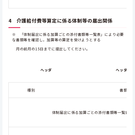
4 介護給付費等算定に係る体制等の届出関係
※ 「体制届出に係る加算ごとの添付書類等一覧表」により必要
な書類等を確認し，加算等の算定を受けようとする
月の前月の15日までに提出してください。
ヘッダ
ヘッダ
種別
書類の
〈
体制届出に係る加算ごとの添付書類等一覧表