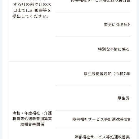
する月の前々月の末
日までに計画書等を
提出してください。
変更に係る届出書（
特別な事情に係る届出
厚生労働省通知（令和7年3月7
厚生労働省
令和７年度福祉・介護
職員等処遇改善加算実
障害福祉サービス等処遇改善実績報告
績報告書関係
障害福祉サービス等処遇改善実績報告