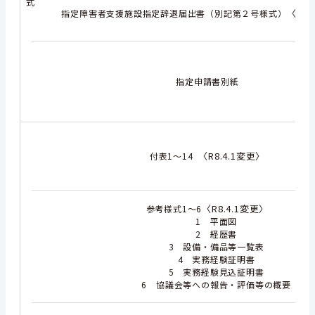
式
〈R8.
指定障害者支援施設指定辞退届出書（別記第２号様式）
指定申請書別紙
〈R8.4.1変更〉
付表1～14
〈R8.4.1変更〉
参考様式1～6
1 平面図
2 経歴書
3 設備・備品等一覧表
4 実務経験証明書
5 実務経験見込証明書
6 協議会等への報告・評価等の概要