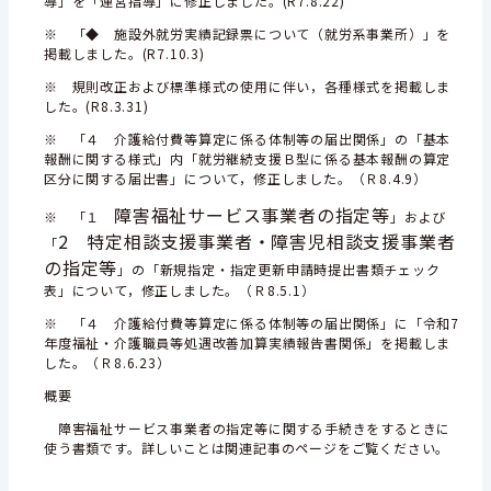
導」を「運営指導」に修正しました。(R7.8.22)
※ 「◆ 施設外就労実績記録票について（就労系事業所）」を
掲載しました。(R7.10.3)
※ 規則改正および標準様式の使用に伴い，各種様式を掲載しま
した。(R8.3.31)
※ 「４ 介護給付費等算定に係る体制等の届出関係」の「基本
報酬に関する様式」内「就労継続支援Ｂ型に係る基本報酬の算定
区分に関する届出書」について，修正しました。（Ｒ8.4.9）
障害福祉サービス事業者の指定等
※ 「１
」および
2 特定相談支援事業者・障害児相談支援事業者
「
の指定等
」の「新規指定・指定更新申請時提出書類チェック
表」について，修正しました。（Ｒ8.5.1）
※ 「４ 介護給付費等算定に係る体制等の届出関係」に「令和7
年度福祉・介護職員等処遇改善加算実績報告書関係」を掲載しま
した。（Ｒ8.6.23）
概要
障害福祉サービス事業者の指定等に関する手続きをするときに
使う書類です。詳しいことは関連記事のページをご覧ください。