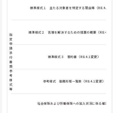
〈R8.4.1
標準様式１ 主たる対象者を特定する理由等
〈R8.4.
標準様式２ 苦情を解決するための措置の概要
指
定
申
請
添
〈R8.4.1変更〉
標準様式３ 誓約書
付
書
類
参
考
様
〈R8.4.1変更〉
参考様式 勤務形態一覧表
式
等
社会保険および労働保険への加入状況に係る確認票