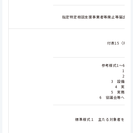
指定特定相談支援事業者等廃止等届出書
〈R8.
付表15
〈R
参考様式1～6
1 平
2 経
3 設備・備
4 実務経
5 実務経験
6 協議会等への報
標準様式１ 主たる対象者を特定