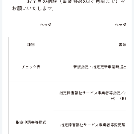
お早目の相談（事業開始の3ヶ月前まで）を
お願いいたします。
ヘッダ
ヘッダ
種別
書類の
チェック表
新規指定・指定更新申請時提出書
指定障害福祉サービス事業者等指定／指定
〈R8.4
号）
指定申請書等様式
指定障害福祉サービス事業者等変更届出書