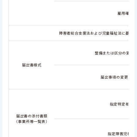
雇用確約
障害者総合支援法および児童福祉法に基づ
整備または区分の変更（
届出書様式
届出事項の変更（別
指定特定相談
届出書の添付書類
（事業所等一覧表）
指定障害児相談