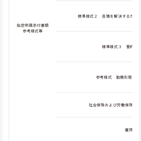
標準様式２ 苦情を解決するため
指定申請添付書類
参考様式等
標準様式３ 誓約書
参考様式 勤務形態一覧
社会保険および労働保険へ
雇用証