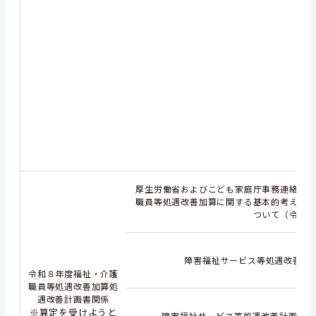
厚生労働省およびこども家庭庁事務連絡（
職員等処遇改善加算に関する基本的考え方
ついて（令和
障害福祉サービス等処遇改善計画書
令和８年度福祉・介護
職員等処遇改善加算処
遇改善計画書関係
※算定を受けようと
障害福祉サービス等処遇改善計画書（別