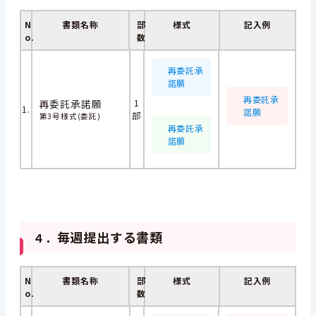
N
書類名称
部
様式
記入例
o.
数
再委託承
諾願
再委託承
再委託承諾願
1
1.
諾願
部
第3号様式(委託)
再委託承
諾願
毎週提出する書類
４．
N
書類名称
部
様式
記入例
o.
数