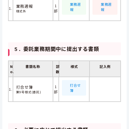
業務週
業務週
業務週報
1
1.
報
報
部
様式外
委託業務期間中に提出する書類
５．
N
書類名称
部
様式
記入例
o.
数
打合せ
打合せ簿
1
1.
簿
部
第9号様式(委託)