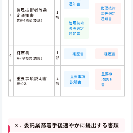
通知書
管理技術
管理技術者等選
1
者等選定
3.
定通知書
部
通知書
第6号様式(委託)
管理技術
者等選定
通知書
経歴書
1
経歴書
経歴書
4.
部
第7号様式(委託)
重要事
重要事項
重要事項説明書
2
項説明
5.
説明書
部
様式外
書
委託業務着手後速やかに提出する書類
３．