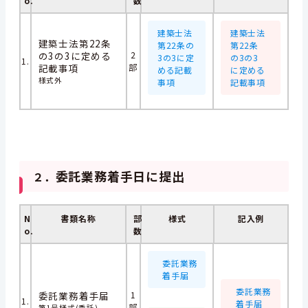
o.
数
建築士法
建築士法
建築士法第22条
第22条の
第22条
の3の3に定める
2
3の3に定
の3の3
1.
記載事項
部
める記載
に定める
様式外
事項
記載事項
委託業務着手日に提出
２．
N
書類名称
部
様式
記入例
o.
数
委託業務
着手届
委託業務
委託業務着手届
1
1.
着手届
部
第1号様式(委託)