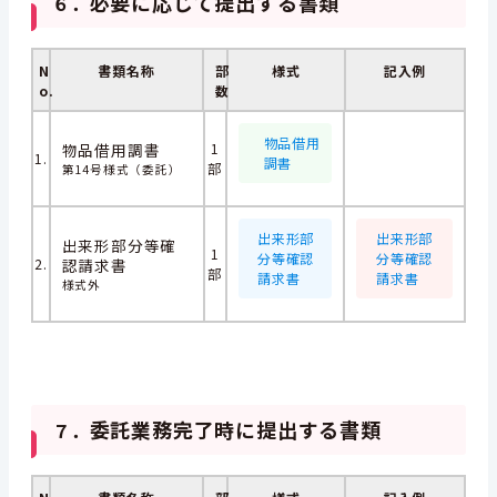
必要に応じて提出する書類
６．
N
書類名称
部
様式
記入例
o.
数
物品借用
物品借用調書
1
1.
調書
部
第14号様式（委託）
出来形部
出来形部
出来形部分等確
1
分等確認
分等確認
2.
認請求書
部
請求書
請求書
様式外
委託業務完了時に提出する書類
７．