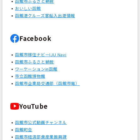
函館市ふるさと納税
おいしい函館
函館港クルーズ客船入出港情報
Facebook
函館市移住ナビーIJU Navi
函館市ふるさと納税
ワーケーションin函館
市立函館博物館
函館市企業局交通部（函館市電）
YouTube
函館市公式動画チャンネル
函館町会
函館市経済部食産業振興課