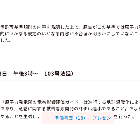
設置許可基準規則の内容を説明した上で，原告がこの基準では原子力
体的にいかなる規定のいかなる内容が不合理か明らかにしていないこ
張した。
8日 午後3時～ 103号法廷）
た「原子力発電所の竜巻影響評価ガイド」は進行する地球温暖化によ
であり，竜巻に関する被告電源開発の評価は過小であること，およ
があることを主張し，
を行った。
準備書面（18）・プレゼン