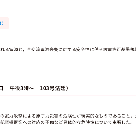
書）
される電源と，全交流電源喪失に対する安全性に係る設置許可基準規
8日 午後3時～ 103号法廷）
らの武力攻撃による原子力災害の危険性が現実的なものであること，
の航空機衝突への対応の不備など具体的な危険性について主張した。