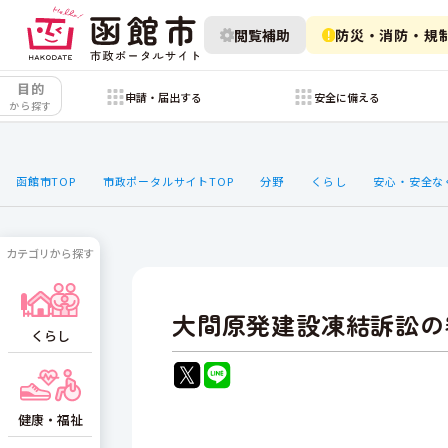
閲覧補助
防災・消防・規
目的
申請・届出する
安全に備える
から探す
函館市TOP
市政ポータルサイトTOP
分野
くらし
安心・安全な
カテゴリから探す
大間原発建設凍結訴訟の
くらし
健康・福祉