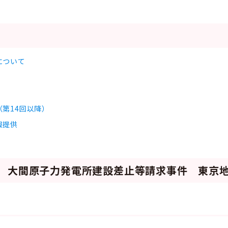
について
第14回以降）
報提供
2号 大間原子力発電所建設差止等請求事件 東京