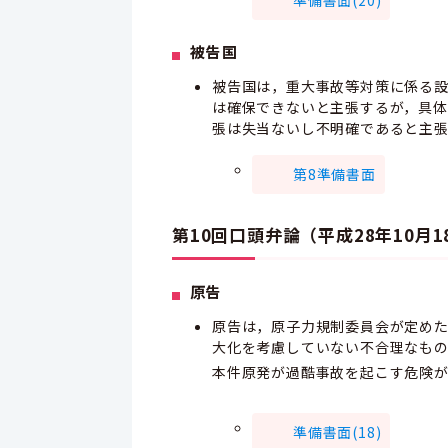
準備書面(20)
被告国
被告国は，重大事故等対策に係る
は確保できないと主張するが，具
張は失当ないし不明確であると主
第8準備書面
第10回口頭弁論（平成28年10月1
原告
原告は，原子力規制委員会が定め
大化を考慮していない不合理なもの
本件原発が過酷事故を起こす危険
準備書面(18)