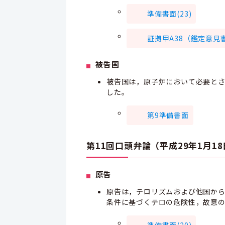
準備書面(23)
証拠甲A38（鑑定意見
被告国
被告国は，原子炉において必要と
した。
第9準備書面
第11回口頭弁論（平成29年1月1
原告
原告は，テロリズムおよび他国か
条件に基づくテロの危険性，故意