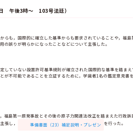
1日 午後3時～ 103号法廷）
法からも，国際的に確立した基準からも要求されていることや，福島
運用の誤りが明らかになったことなどについて主張した。
規定していない設置許可基準規則が確立された国際的な基準を踏まえ
とが不可能であることを立証するために，学識者1名の鑑定意見書
て，福島第一原発事故とその後の原子力関連法改正を踏まえた行政訴
て主張し，
を行った。
準備書面（23）補足説明・プレゼン