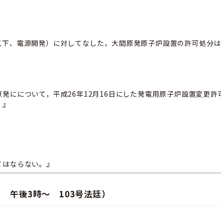
以下、電源開発）に対してなした，大間原発原子炉設置の許可処分
発にについて，平成26年12月16日にした発電用原子炉設置変更許
。』
てはならない。』
日 午後3時～ 103号法廷）