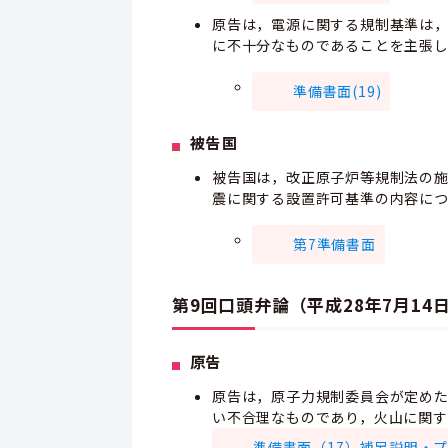
原告は，電源に関する規制基準は
に不十分なものであることを主張
準備書面(19)
被告国
被告国は，改正原子炉等規制法の
震に関する設置許可基準の内容に
第7準備書面
第9回口頭弁論（平成28年7月14
原告
原告は，原子力規制委員会が定め
い不合理なものであり，火山に関
準備書面（17）補足説明・