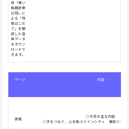
体「青い
鳥朗読奉
仕団」に
よる「市
政はこだ
て」を朗
読した音
声データ
をダウン
ロードで
きます。
ページ
内容
○今月の主な内容
表紙
○手をつなぐ、心を結ぶツインシティ 青函ツイン