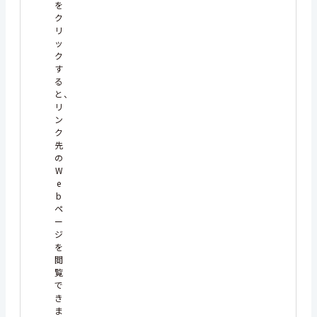
を
ク
リ
ッ
ク
す
る
と、
リ
ン
ク
先
の
W
e
b
ペ
ー
ジ
を
閲
覧
で
き
ま