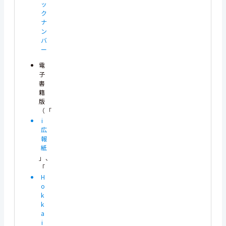
ッ
ク
ナ
ン
バ
ー
電
子
書
籍
版
（「
i
広
報
紙
」、
「
H
o
k
k
a
i