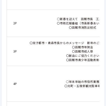
○新春を迎えて 函館市長 工藤壽
2P
〇市政広報番組（市長新春あいさつ
〇函館市消防出初式
〇双子都市・青森市長からのメッセージ 新年のご挨拶
〇函館市年賀会
3P
〇函館市成人祭
〇献血にご協力ください
〇函館市青少年活動表彰
○年末年始の市役所業務
4P
〇元町・五稜郭観光駐車場