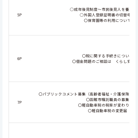
○成年後見制度～市民後見人を養成し
5P
○外国人登録証明書の切替申請
〇保育園等の利用について
〇税に関する手続きについて
6P
〇借金問題のご相談は くらし安心
〇パブリックコメント募集（高齢者福祉・介護保険・食
〇函館市嘱託職員の募集
7P
〇軽自動車税の税率が変わります
〇軽自動車税の変更届