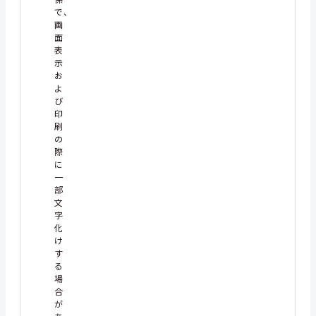
で、
画
面
表
示
お
よ
び
印
刷
の
際
に
一
部
文
字
化
け
す
る
場
合
が