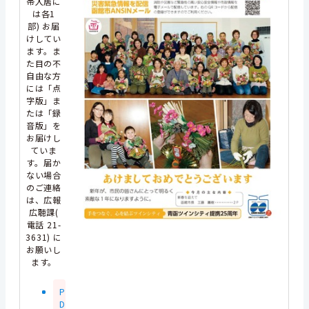
帯入居に
は各1
部) お届
けしてい
ます。ま
た目の不
自由な方
には「点
字版」ま
たは「録
音版」を
お届けし
ていま
す。届か
ない場合
のご連絡
は、広報
広聴課(
電話 21-
3631) に
お願いし
ます。
P
D