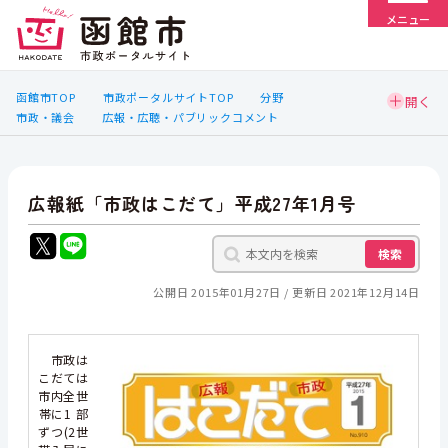
メニュー
函館市TOP
市政ポータルサイトTOP
分野
市政・議会
広報・広聴・パブリックコメント
広報紙「市政はこだて」平成27年1月号
検索
公開日 2015年01月27日
更新日 2021年12月14日
市政は
こだては
市内全世
帯に1 部
ずつ(2世