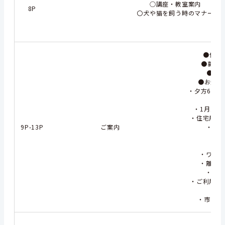
○講座・教室案内
8P
〇犬や猫を飼う時のマナー
●催 し
●募 集
●健 
●お知らせ
・夕方6時以
ワ
・1月26
・住宅用火災
9P-13P
ご案内
・社会
・税・
・夜
・ワンク
・離婚と
・平成2
・ご利用くだ
・市営函館