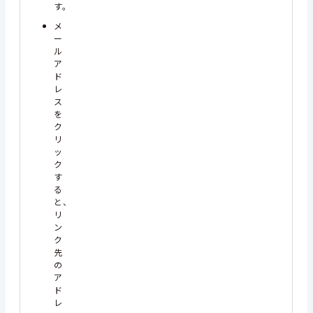
す。
メ
ー
ル
ア
ド
レ
ス
を
ク
リ
ッ
ク
す
る
と、
リ
ン
ク
先
の
ア
ド
レ