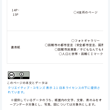
14P･
○4支所のページ
15P
○フォトギャラリー
○函館市の都市宣言（安全都市宣言、国際観
裏表紙
○函館市民憲章／子どもなんでも相談1
○人口と世帯・函館ＣＩマーク ほ
このページの本文とデータは
クリエイティブ・コモンズ 表示 2.1 日本ライセンスの下に提供さ
れています。
※提供しているデータのうち、紙面内の文字、文章、表のみをオ
ープンデータ対象とし、写真、図については対象外とします。