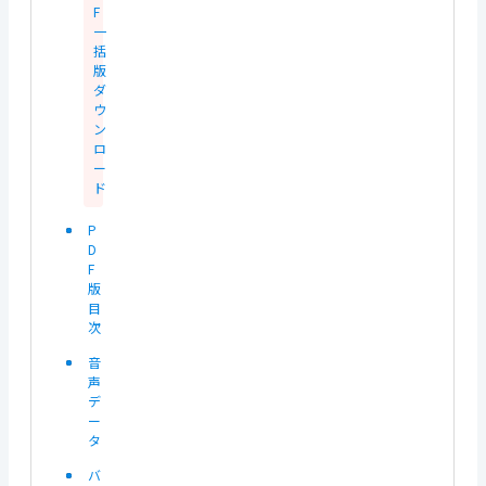
F
一
括
版
ダ
ウ
ン
ロ
ー
ド
P
D
F
版
目
次
音
声
デ
ー
タ
バ