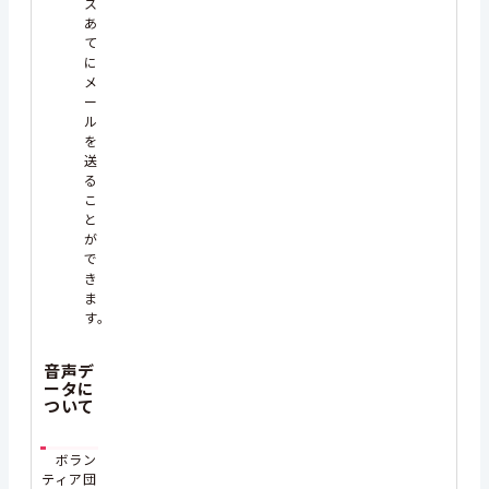
ス
あ
て
に
メ
ー
ル
を
送
る
こ
と
が
で
き
ま
す。
音声デ
ータに
ついて
ボラン
ティア団