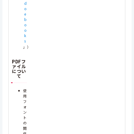
d
o
e
b
o
o
k
s
」）
PDFフ
ァイル
につい
て
使
用
フ
ォ
ン
ト
の
関
係