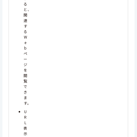
る
と、
関
連
す
る
W
e
b
ペ
ー
ジ
を
閲
覧
で
き
ま
す。
U
R
L
表
示