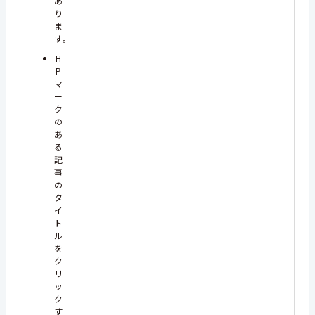
あ
り
ま
す。
H
P
マ
ー
ク
の
あ
る
記
事
の
タ
イ
ト
ル
を
ク
リ
ッ
ク
す