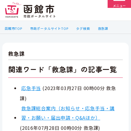
メニュー
函館市TOP
市政ポータルサイトTOP
タグ検索
救急課
救急課
関連ワード「救急課」の記事一覧
応急手当
(
2023年03月27日 00時00分
救急
課
)
救急課総合案内（お知らせ・応急手当・講
習・お願い・届出申請・Q&Aほか）
(
2016年07月28日 00時00分
救急課
)