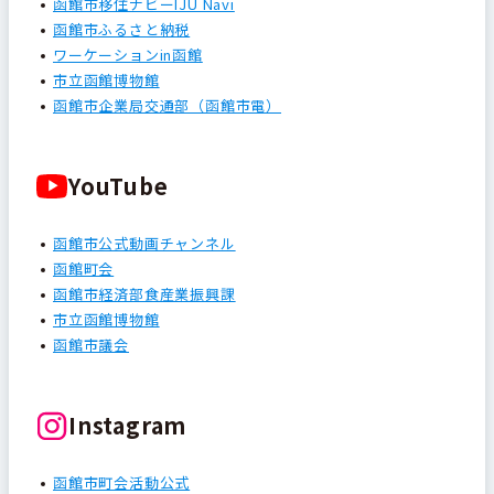
函館市移住ナビーIJU Navi
函館市ふるさと納税
ワーケーションin函館
市立函館博物館
函館市企業局交通部（函館市電）
YouTube
函館市公式動画チャンネル
函館町会
函館市経済部食産業振興課
市立函館博物館
函館市議会
Instagram
函館市町会活動公式