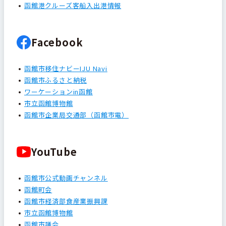
函館港クルーズ客船入出港情報
Facebook
函館市移住ナビーIJU Navi
函館市ふるさと納税
ワーケーションin函館
市立函館博物館
函館市企業局交通部（函館市電）
YouTube
函館市公式動画チャンネル
函館町会
函館市経済部食産業振興課
市立函館博物館
函館市議会