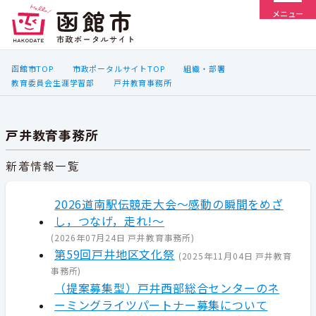
メニュー
函館市TOP
市政ポータルサイトTOP
組織・部署
教育委員会生涯学習部
戸井教育事務所
戸井教育事務所
新着情報一覧
2026道南駅伝競走大会～感動の瞬間をめざ
し，つなげ，走れ!～
(
2026年07月24日
戸井教育事務所
)
第59回戸井地区文化祭
(
2025年11月04日
戸井教育
事務所
)
（提案募集型）戸井西部総合センターのネ
ーミングライツパートナー募集について