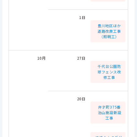
1日
豊川地区ほか
道路改良工事
（照明工）
10月
27日
千代台公園防
球フェンス改
修工事
20日
弁才町375番
治山施設新設
工事