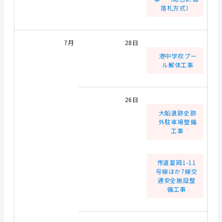
落札方式）
7月
28日
港中学校プー
ル解体工事
26日
大船遺跡史跡
外駐車場整備
工事
市道富岡1-11
号線ほか7線交
通安全施設整
備工事