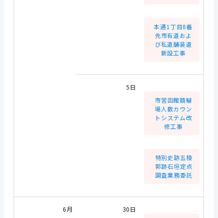
本通1丁目8番
先市有道およ
び私道舗装道
新設工事
5日
市営函館競輪
場人数カウン
トシステム改
修工事
特別史跡五稜
郭跡石垣定点
調査業務委託
6月
30日