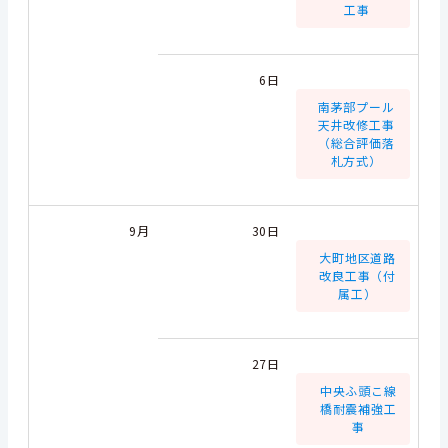
工事
6日
南茅部プール
天井改修工事
（総合評価落
札方式）
9月
30日
大町地区道路
改良工事（付
属工）
27日
中央ふ頭こ線
橋耐震補強工
事