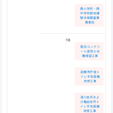
西小学校・西
中学校跡地擁
壁点検調査業
務委託
7日
既存コンクリ
ート造防火水
槽埋設工事
函館市庁舎ト
イレ手洗設備
改修工事
湯川支所およ
び亀田支所ト
イレ手洗設備
改修工事