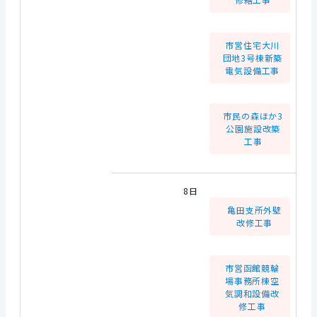
市営住宅大川
団地3号棟新築
電気設備工事
市民の森ほか3
公園施設改築
工事
8日
亀田支所外壁
改修工事
市営函館競輪
場事務所棟空
気調和設備改
修工事