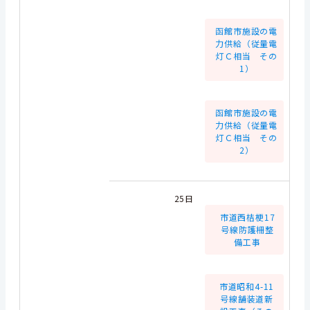
函館市施設の電
力供給（従量電
灯Ｃ相当 その
1）
函館市施設の電
力供給（従量電
灯Ｃ相当 その
2）
25日
市道西桔梗17
号線防護柵整
備工事
市道昭和4-11
号線舗装道新