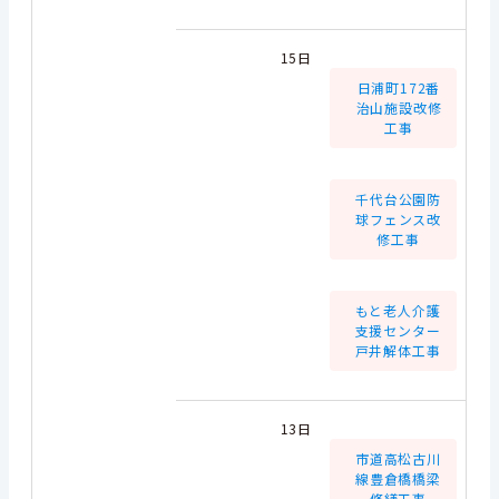
15日
日浦町172番
治山施設改修
工事
千代台公園防
球フェンス改
修工事
もと老人介護
支援センター
戸井解体工事
13日
市道高松古川
線豊倉橋橋梁
修繕工事