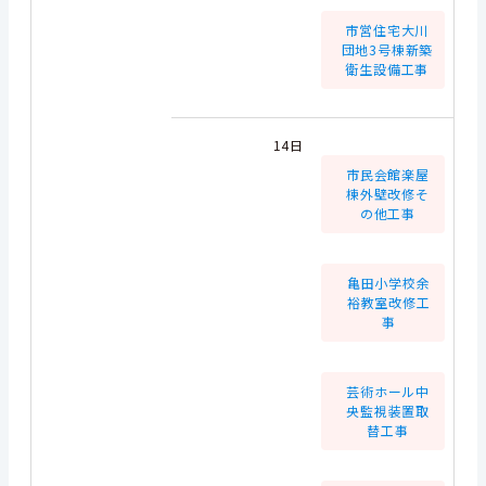
市営住宅大川
団地3号棟新築
衛生設備工事
14日
市民会館楽屋
棟外壁改修そ
の他工事
亀田小学校余
裕教室改修工
事
芸術ホール中
央監視装置取
替工事