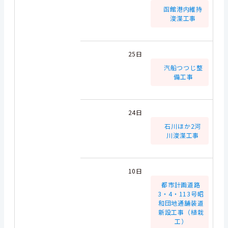
函館港内維持
浚渫工事
25日
汽船つつじ整
備工事
24日
石川ほか2河
川浚渫工事
10日
都市計画道路
3・4・113号昭
和団地通舗装道
新設工事（植栽
工）