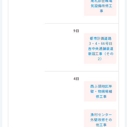
尾札部会館電
気設備改修工
事
9日
都市計画道路
3・4・66号日
吉中央通舗装道
新設工事（その
2）
4日
西ふ頭地区岸
壁・物揚場補
修工事
漁村センター
外壁改修その
他工事