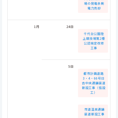
場の発電余剰
電力売却
1月
24日
千代台公園陸
上競技場第2種
公認検定改修
工事
5日
都市計画道路
3・4・66号日
吉中央通舗装道
新設工事（仮設
工）
市道温泉通舗
装道新設工事