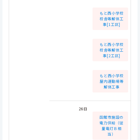
もと西小学校
校舎等解体工
事[1工区]
もと西小学校
校舎等解体工
事[2工区]
もと西小学校
屋内運動場等
解体工事
26日
函館市施設の
電力供給（従
量電灯Ｂ相
当）