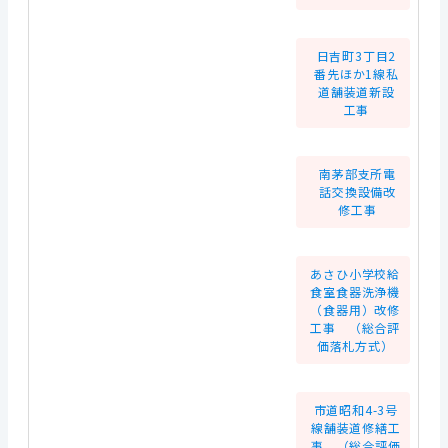
日吉町3丁目2
番先ほか1線私
道舗装道新設
工事
南茅部支所電
話交換設備改
修工事
あさひ小学校給
食室食器洗浄機
（食器用）改修
工事 （総合評
価落札方式）
市道昭和4-3号
線舗装道修繕工
事 （総合評価