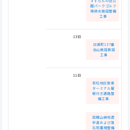
すずらんの丘公
園パークゴルフ
場排水施設整備
工事
13日
日浦町137番
治山施設新設
工事
11日
若松地区旅客
ターミナル屋
根付き通路整
備工事
函館山緑地遊
歩道および落
石防護柵整備