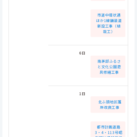
市道中環状通
ほか1線舗装道
新設工事（植
栽工）
6日
南茅部ふるさ
と文化公園遊
具修繕工事
1日
北ふ頭地区護
岸改良工事
都市計画道路
3・4・113号昭