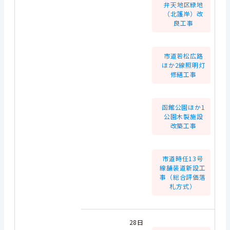
弁天地区緑地
（北護岸）改
良工事
市道若松広路
ほか2線照明灯
修繕工事
函館公園ほか1
公園木製施設
改築工事
市道時任13号
線舗装道新設工
事（総合評価落
札方式）
28日