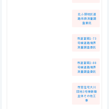
北ふ頭地区道
路改良測量調
査委託
市道富岡1-73
号線道路境界
測量調査委託
市道富岡2-88
号線道路境界
測量調査委託
市営住宅大川
団地3号棟新築
主体その他工
事