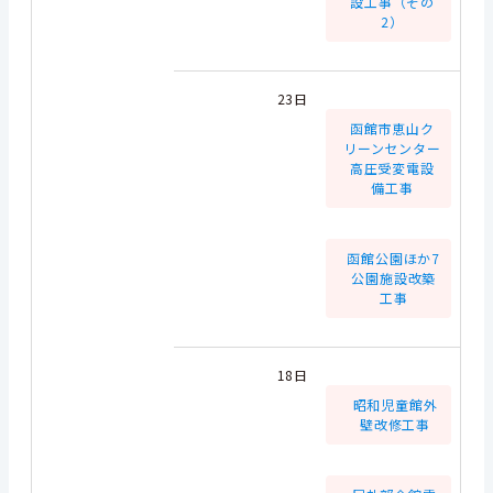
設工事（その
2）
23日
函館市恵山ク
リーンセンター
高圧受変電設
備工事
函館公園ほか7
公園施設改築
工事
18日
昭和児童館外
壁改修工事