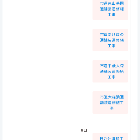
市道東山墓園
通舗装道修繕
工事
市道あけぼの
通舗装道修繕
工事
市道千歳大森
通舗装道修繕
工事
市道大森浜通
舗装道修繕工
事
8日
日乃出清掃工