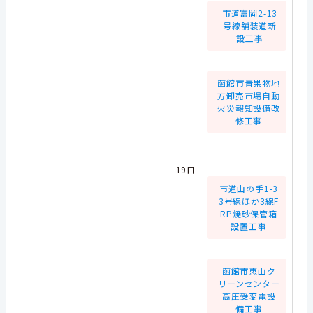
市道富岡2-13
号線舗装道新
設工事
函館市青果物地
方卸売市場自動
火災報知設備改
修工事
19日
市道山の手1-3
3号線ほか3線F
RP焼砂保管箱
設置工事
函館市恵山ク
リーンセンター
高圧受変電設
備工事