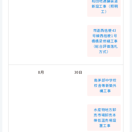
和団地通舗装道
新設工事（照明
工）
市道西桔梗43
号線西桔梗1号
橋橋梁修繕工事
（総合評価落札
方式）
8月
30日
南茅部中学校
校舎等新築外
構工事
水産物地方卸
売市場卸売本
棟低温売場設
置工事