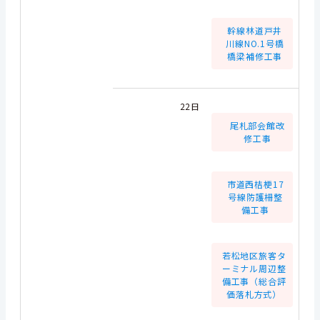
幹線林道戸井
川線NO.1号橋
橋梁補修工事
22日
尾札部会館改
修工事
市道西桔梗17
号線防護柵整
備工事
若松地区旅客タ
ーミナル周辺整
備工事（総合評
価落札方式）