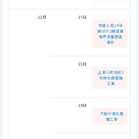
12月
27日
市道人見29号
線ほか2線道路
境界測量調査
委託
15日
上湯川町地区1
号排水路整備
工事
14日
汽船大清丸整
備工事