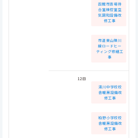
函館市斎場待
合室棟控室空
気調和設備改
修工事
市道東山陣川
線ロードヒー
ティング修繕工
事
12日
湯川中学校校
舎暖房設備改
修工事
柏野小学校校
舎暖房設備改
修工事