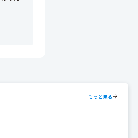
もっと見る