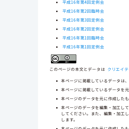
平成16年第4回定例会
平成16年第2回臨時会
平成16年第3回定例会
平成16年第2回定例会
平成16年第1回臨時会
平成16年第1回定例会
このページの本文とデータは
クリエイテ
本ページに掲載しているデータは
本ページに掲載しているデータを元
本ページのデータを元に作成した
本ページのデータを編集・加工し
してください。また、編集・加工
します。
本ページのデータを元に作成した