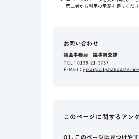
第三者から利用の承諾を得てくだ
お問い合わせ
議会事務局 議事調査課
TEL：
0138-21-3757
E-Mail：
gikai@city.hakodate.hok
このページに関するアン