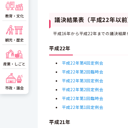
教育・文化
議決結果表（平成22年以前
平成16年から平成22年までの議決結
観光・歴史
平成22年
平成22年第4回定例会
産業・しごと
平成22年第2回臨時会
平成22年第3回定例会
市政・議会
平成22年第2回定例会
平成22年第1回臨時会
平成22年第1回定例会
平成21年