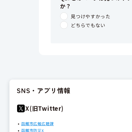
SNS・アプリ情報
X(旧Twitter)
函館市広報広聴課
函館市防災X