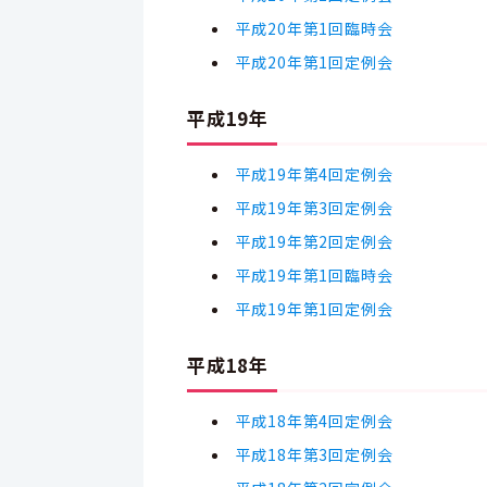
平成20年第1回臨時会
平成20年第1回定例会
平成19年
平成19年第4回定例会
平成19年第3回定例会
平成19年第2回定例会
平成19年第1回臨時会
平成19年第1回定例会
平成18年
平成18年第4回定例会
平成18年第3回定例会