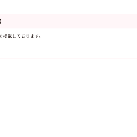
）
果を掲載しております。