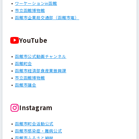
ワーケーションin函館
市立函館博物館
函館市企業局交通部（函館市電）
YouTube
函館市公式動画チャンネル
函館町会
函館市経済部食産業振興課
市立函館博物館
函館市議会
Instagram
函館市町会活動公式
函館市感染症・難病公式
函館市ふるさと納税