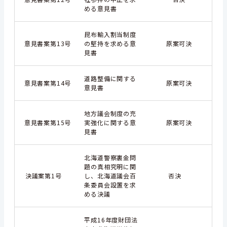
める意見書
昆布輸入割当制度
意見書案第13号
の堅持を求める意
原案可決
見書
道路整備に関する
意見書案第14号
原案可決
意見書
地方議会制度の充
意見書案第15号
実強化に関する意
原案可決
見書
北海道警察裏金問
題の真相究明に関
決議案第1号
し、北海道議会百
否決
条委員会設置を求
める決議
平成16年度財団法