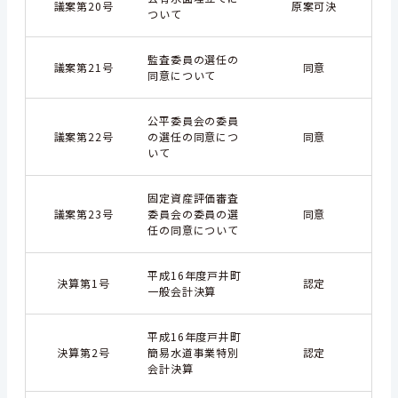
議案第20号
原案可決
ついて
監査委員の選任の
議案第21号
同意
同意について
公平委員会の委員
議案第22号
の選任の同意につ
同意
いて
固定資産評価審査
議案第23号
委員会の委員の選
同意
任の同意について
平成16年度戸井町
決算第1号
認定
一般会計決算
平成16年度戸井町
決算第2号
簡易水道事業特別
認定
会計決算