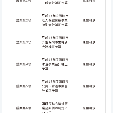
議案第1号
原案可決
一般会計補正予算
平成17年度函館市
議案第2号
老人保健医療事業
原案可決
特別会計補正予算
平成17年度函館市
議案第3号
介護保険事業特別
原案可決
会計補正予算
平成17年度函館市
議案第4号
水道事業会計補正
原案可決
予算
平成17年度函館市
議案第5号
公共下水道事業会
原案可決
計補正予算
函館市社会福祉審
議案第6号
議会条例の制定に
原案可決
ついて