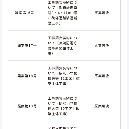
工事請負契約につ
いて（都市計画道
議案第16号
路3・4・110中道
原案可決
四稜郭通舗装道新
設工事）
工事請負契約につ
いて（東消防署庁
議案第17号
原案可決
舎等新築主体工
事）
工事請負契約につ
いて（昭和小学校
議案第18号
原案可決
校舎等［1工区］改
築主体工事）
工事請負契約につ
いて（昭和小学校
議案第19号
原案可決
校舎等［2工区］改
築主体工事）
公有水面埋立てに