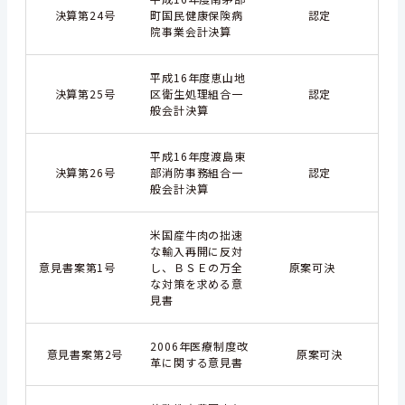
決算第24号
町国民健康保険病
認定
院事業会計決算
平成16年度恵山地
決算第25号
区衛生処理組合一
認定
般会計決算
平成16年度渡島東
決算第26号
部消防事務組合一
認定
般会計決算
米国産牛肉の拙速
な輸入再開に反対
意見書案第1号
し、ＢＳＥの万全
原案可決
な対策を求める意
見書
2006年医療制度改
意見書案第2号
原案可決
革に関する意見書