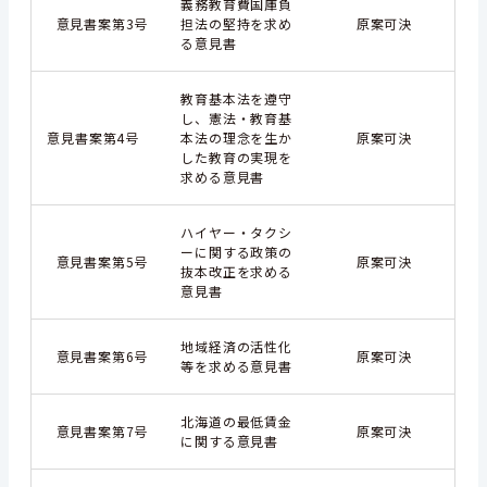
義務教育費国庫負
意見書案第3号
担法の堅持を求め
原案可決
る意見書
教育基本法を遵守
し、憲法・教育基
意見書案第4号
本法の理念を生か
原案可決
した教育の実現を
求める意見書
ハイヤー・タクシ
ーに関する政策の
意見書案第5号
原案可決
抜本改正を求める
意見書
地域経済の活性化
意見書案第6号
原案可決
等を求める意見書
北海道の最低賃金
意見書案第7号
原案可決
に関する意見書