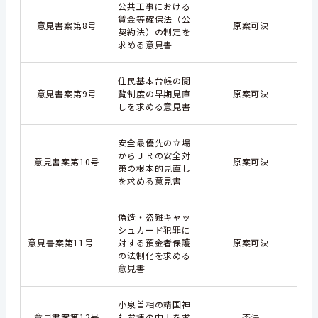
公共工事における
賃金等確保法（公
意見書案第8号
原案可決
契約法）の制定を
求める意見書
住民基本台帳の閲
意見書案第9号
覧制度の早期見直
原案可決
しを求める意見書
安全最優先の立場
からＪＲの安全対
意見書案第10号
原案可決
策の根本的見直し
を求める意見書
偽造・盗難キャッ
シュカード犯罪に
意見書案第11号
対する預金者保護
原案可決
の法制化を求める
意見書
小泉首相の靖国神
意見書案第12号
社参拝の中止を求
否決