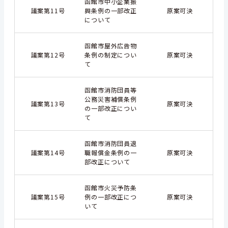
函館市中小企業振
議案第11号
興条例の一部改正
原案可決
について
函館市屋外広告物
議案第12号
条例の制定につい
原案可決
て
函館市消防団員等
公務災害補償条例
議案第13号
原案可決
の一部改正につい
て
函館市消防団員退
議案第14号
職報償金条例の一
原案可決
部改正について
函館市火災予防条
議案第15号
例の一部改正につ
原案可決
いて