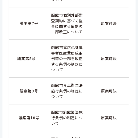
函館市個別外部監
査契約に基づく監
議案第7号
原案可決
査に関する条例の
一部改正について
函館市重度心身障
害者医療費助成条
議案第8号
例等の一部を改正
原案可決
する条例の制定に
ついて
函館市食品衛生法
議案第9号
施行条例の制定に
原案可決
ついて
函館市旅館業法施
議案第10号
行条例の制定につ
原案可決
いて