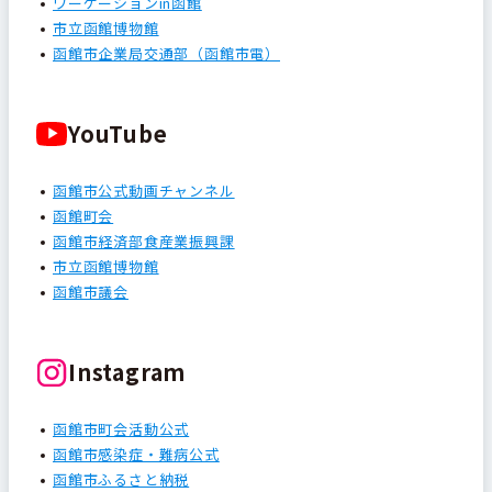
ワーケーションin函館
市立函館博物館
函館市企業局交通部（函館市電）
YouTube
函館市公式動画チャンネル
函館町会
函館市経済部食産業振興課
市立函館博物館
函館市議会
Instagram
函館市町会活動公式
函館市感染症・難病公式
函館市ふるさと納税