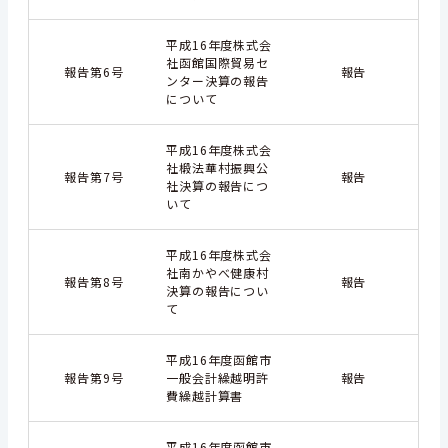
平成16年度株式会
社函館国際貿易セ
報告第6号
報告
ンター決算の報告
について
平成16年度株式会
社椴法華村振興公
報告第7号
報告
社決算の報告につ
いて
平成16年度株式会
社南かやべ健康村
報告第8号
報告
決算の報告につい
て
平成16年度函館市
報告第9号
一般会計繰越明許
報告
費繰越計算書
平成16年度函館市