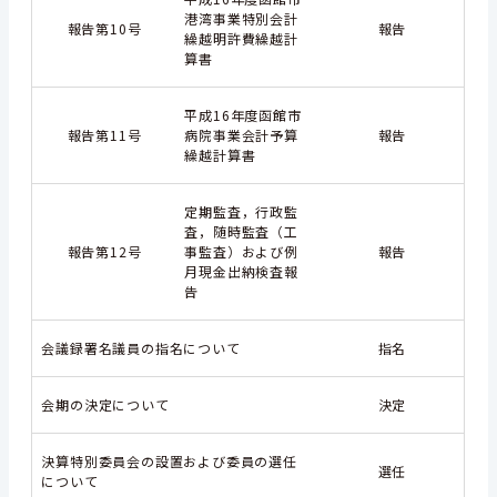
港湾事業特別会計
報告第10号
報告
繰越明許費繰越計
算書
平成16年度函館市
報告第11号
病院事業会計予算
報告
繰越計算書
定期監査，行政監
査，随時監査（工
報告第12号
事監査）および例
報告
月現金出納検査報
告
会議録署名議員の指名について
指名
会期の決定について
決定
決算特別委員会の設置および委員の選任
選任
について