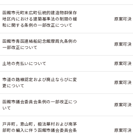
函館市元町末広町伝統的建造物群保存
地区内における建築基準法の制限の緩
原案可決
和に関する条例の一部改正について
函館市青函連絡船記念館摩周丸条例の
原案可決
一部改正について
土地の売払いについて
原案可決
市道の路線認定および廃止ならびに変
原案可決
更について
函館市議会委員会条例の一部改正につ
原案可決
いて
戸井町，恵山町，椴法華村および南茅
部町の編入に伴う函館市議会委員会条
原案可決