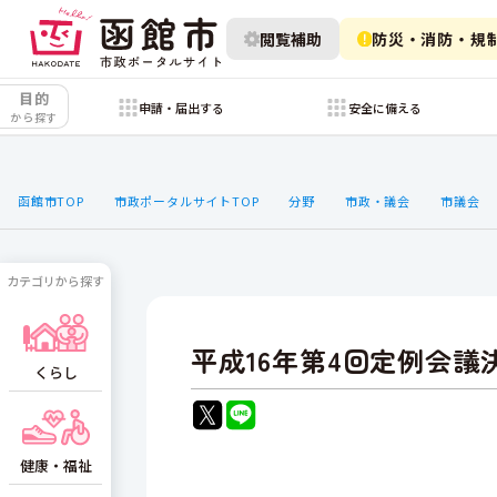
閲覧補助
防災・消防・規
目的
申請・届出する
安全に備える
から探す
函館市TOP
市政ポータルサイトTOP
分野
市政・議会
市議会
カテゴリから探す
平成16年第4回定例会議
くらし
健康・福祉