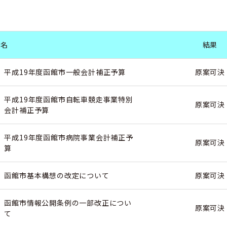
件名
結果
平成19年度函館市一般会計補正予算
原案可決
平成19年度函館市自転車競走事業特別
原案可決
会計補正予算
平成19年度函館市病院事業会計補正予
原案可決
算
函館市基本構想の改定について
原案可決
函館市情報公開条例の一部改正につい
原案可決
て