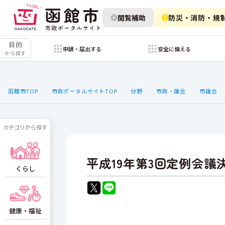
閲覧補助
防災・消防・規
目的
申請・届出する
安全に備える
から探す
函館市TOP
市政ポータルサイトTOP
分野
市政・議会
市議会
カテゴリから探す
平成19年第3回定例会議
くらし
健康・福祉