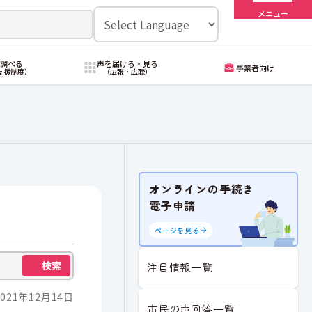
メニュー
・調べる
声を届ける・見る
事業者向け
支援制度）
（広報・広聴）
オンラインの手続き
電子申請
ページを見る
検索
注目情報一覧
021年12月14日
市民の声回答一覧