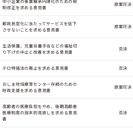
中小企業の事業継承円滑化のための税
原案可決
制改正を求める意見書
郵政民営化に当たってサービスを低下
原案可決
させないことを求める意見書
生活保護、児童扶養手当などの福祉切
否決
り下げの中止と改善を求める意見書
テロ特措法の廃止を求める意見書
否決
おしま地域療育センター存続のための
原案可決
財政支援を求める意見書
高齢者の医療負担をやめ、後期高齢者
医療制度の抜本的見直しを求める意見
否決
書