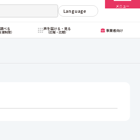
メニュー
Language
・調べる
声を届ける・見る
事業者向け
支援制度）
（広報・広聴）