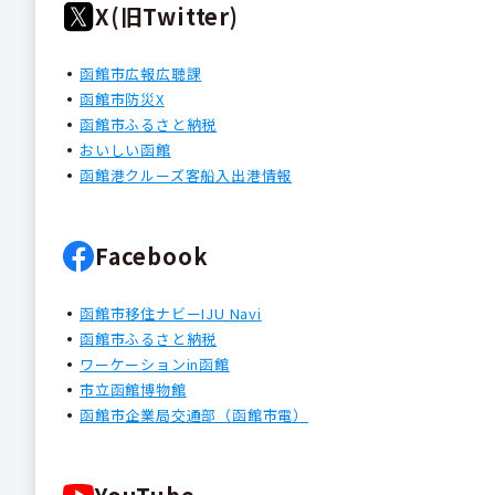
X(旧Twitter)
函館市広報広聴課
函館市防災X
函館市ふるさと納税
おいしい函館
函館港クルーズ客船入出港情報
Facebook
函館市移住ナビーIJU Navi
函館市ふるさと納税
ワーケーションin函館
市立函館博物館
函館市企業局交通部（函館市電）