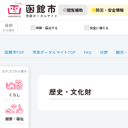
閲覧補助
防災・安全情報
目的
申請・届出する
安全に備える
から探す
函館市TOP
市政ポータルサイトTOP
FAQ
分野
観光・
カテゴリから探す
歴史・文化財
くらし
健康・福祉