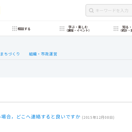
学ぶ・楽しむ
知る
相談する
（講座・イベント）
（統計・
まちづくり
組織・市政運営
い場合，どこへ連絡すると良いですか
(
2015年12月08日
)