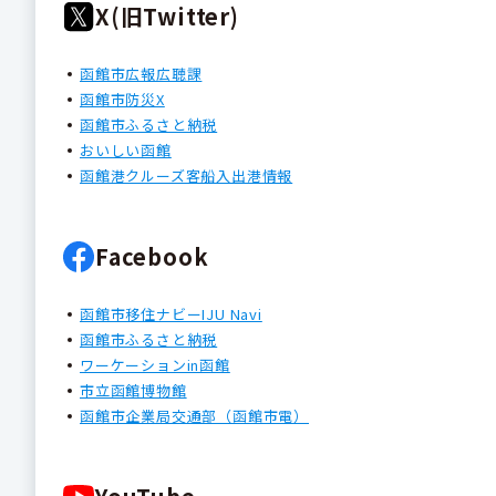
X(旧Twitter)
函館市広報広聴課
函館市防災X
函館市ふるさと納税
おいしい函館
函館港クルーズ客船入出港情報
Facebook
函館市移住ナビーIJU Navi
函館市ふるさと納税
ワーケーションin函館
市立函館博物館
函館市企業局交通部（函館市電）