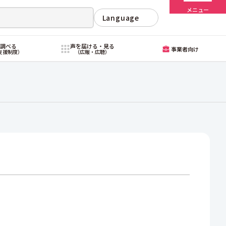
メニュー
Language
・調べる
声を届ける・見る
事業者向け
支援制度）
（広報・広聴）