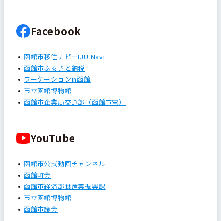
Facebook
函館市移住ナビーIJU Navi
函館市ふるさと納税
ワーケーションin函館
市立函館博物館
函館市企業局交通部（函館市電）
YouTube
函館市公式動画チャンネル
函館町会
函館市経済部食産業振興課
市立函館博物館
函館市議会