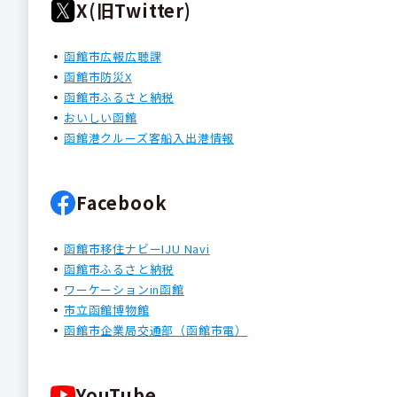
X(旧Twitter)
函館市広報広聴課
函館市防災X
函館市ふるさと納税
おいしい函館
函館港クルーズ客船入出港情報
Facebook
函館市移住ナビーIJU Navi
函館市ふるさと納税
ワーケーションin函館
市立函館博物館
函館市企業局交通部（函館市電）
YouTube