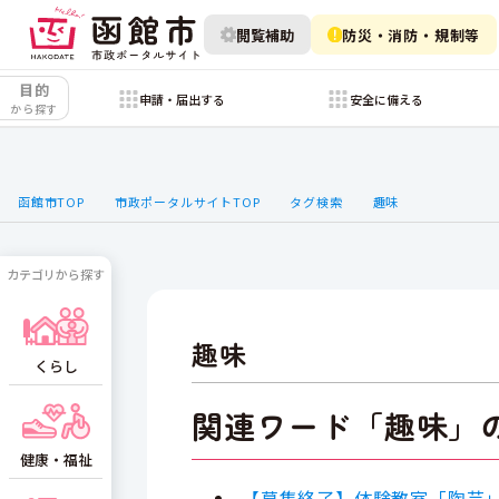
閲覧補助
防災・消防・規制等
目的
申請・届出する
安全に備える
から探す
函館市TOP
市政ポータルサイトTOP
タグ検索
趣味
カテゴリから探す
趣味
くらし
関連ワード「趣味」
健康・福祉
【募集終了】体験教室「陶芸