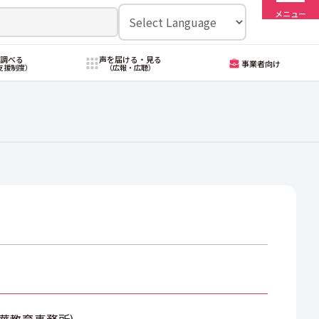
メニュー
・調べる
声を届ける・見る
事業者向け
支援制度）
（広報・広聴）
華教育事務所
)