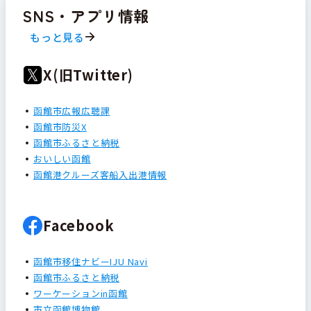
SNS・アプリ情報
もっと見る
X(旧Twitter)
函館市広報広聴課
函館市防災X
函館市ふるさと納税
おいしい函館
函館港クルーズ客船入出港情報
Facebook
函館市移住ナビーIJU Navi
函館市ふるさと納税
ワーケーションin函館
市立函館博物館