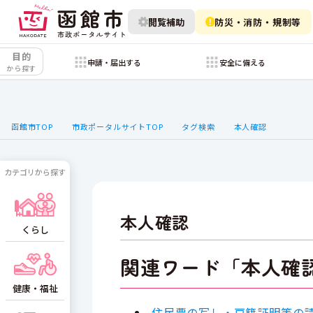
閲覧補助
防災・消防・規制等
目的
申請・届出する
安全に備える
から探す
函館市TOP
市政ポータルサイトTOP
タグ検索
本人確認
カテゴリから探す
本人確認
くらし
関連ワード「本人確
健康・福祉
住民票の写し・戸籍証明等の請