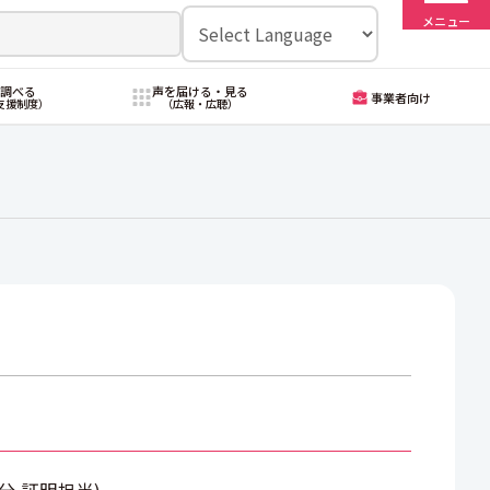
メニュー
・調べる
声を届ける・見る
事業者向け
支援制度）
（広報・広聴）
0分
証明担当
)