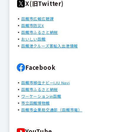
X(旧Twitter)
函館市広報広聴課
函館市防災X
函館市ふるさと納税
おいしい函館
函館港クルーズ客船入出港情報
Facebook
函館市移住ナビーIJU Navi
函館市ふるさと納税
ワーケーションin函館
市立函館博物館
函館市企業局交通部（函館市電）
YouTube