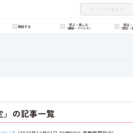
学ぶ・楽しむ
知る
相談する
（講座・イベント）
（統計・
定」の記事一覧
について
(
2025年12月01日 06時00分
事業管理担当
)