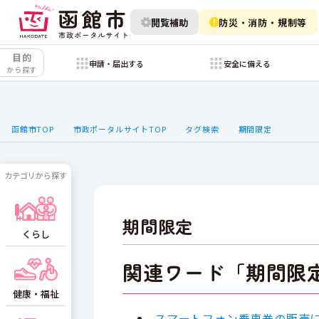
閲覧補助
防災・消防・規制等
目的
申請・届出する
安全に備える
から探す
函館市TOP
市政ポータルサイトTOP
タグ検索
期間限定
カテゴリから探す
期間限定
くらし
関連ワード「期間限
健康・福祉
スマートフォン乗車券の販売