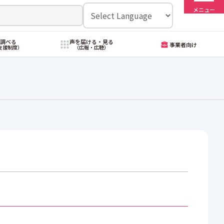
メニュー
・調べる
声を届ける・見る
事業者向け
支援制度）
（広報・広聴）