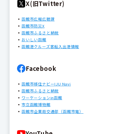
X(旧Twitter)
函館市広報広聴課
函館市防災X
函館市ふるさと納税
おいしい函館
函館港クルーズ客船入出港情報
Facebook
函館市移住ナビーIJU Navi
函館市ふるさと納税
ワーケーションin函館
市立函館博物館
函館市企業局交通部（函館市電）
YouTube