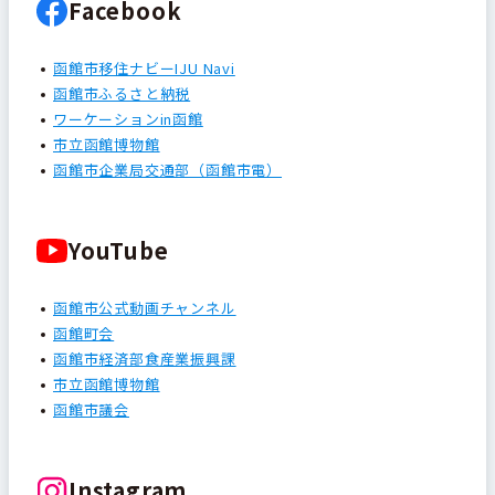
Facebook
函館市移住ナビーIJU Navi
函館市ふるさと納税
ワーケーションin函館
市立函館博物館
函館市企業局交通部（函館市電）
YouTube
函館市公式動画チャンネル
函館町会
函館市経済部食産業振興課
市立函館博物館
函館市議会
Instagram