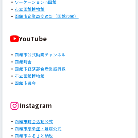
ワーケーションin函館
市立函館博物館
函館市企業局交通部（函館市電）
YouTube
函館市公式動画チャンネル
函館町会
函館市経済部食産業振興課
市立函館博物館
函館市議会
Instagram
函館市町会活動公式
函館市感染症・難病公式
函館市ふるさと納税