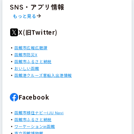
SNS・アプリ情報
もっと見る
X(旧Twitter)
函館市広報広聴課
函館市防災X
函館市ふるさと納税
おいしい函館
函館港クルーズ客船入出港情報
Facebook
函館市移住ナビーIJU Navi
函館市ふるさと納税
ワーケーションin函館
市立函館博物館