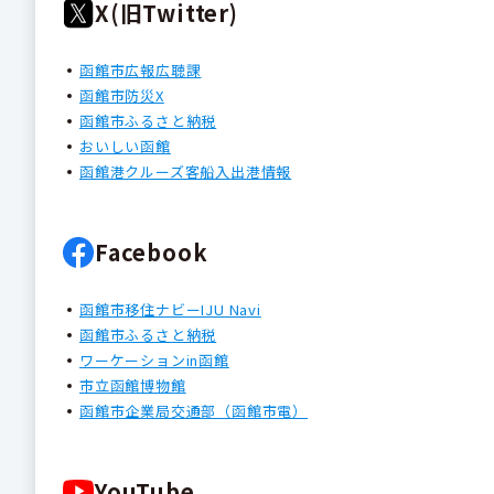
X(旧Twitter)
函館市広報広聴課
函館市防災X
函館市ふるさと納税
おいしい函館
函館港クルーズ客船入出港情報
Facebook
函館市移住ナビーIJU Navi
函館市ふるさと納税
ワーケーションin函館
市立函館博物館
函館市企業局交通部（函館市電）
YouTube