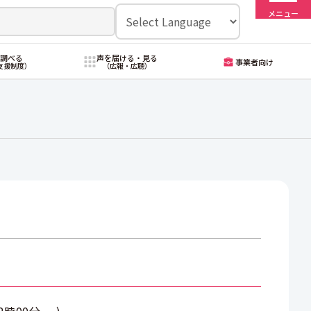
メニュー
・調べる
声を届ける・見る
事業者向け
支援制度）
（広報・広聴）
12時00分
)