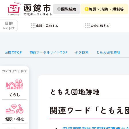
閲覧補助
防災・消防・規制等
目的
申請・届出する
安全に備える
から探す
函館市TOP
市政ポータルサイトTOP
タグ検索
ともえ団地跡地
カテゴリから探す
ともえ団地跡地
くらし
関連ワード「ともえ
健康・福祉
函館市西部地区再整備事業サ