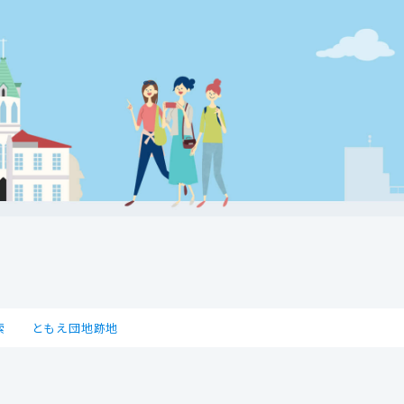
索
ともえ団地跡地