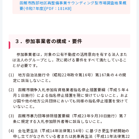
函館市西部地区再整備事業サウンディング型市場調査結果概
要(令和7年度)[PDF：181KB]
３．参加事業者の構成・要件
参加事業者は，対象の公有不動産の活用意向を有する法人また
は法人のグループとし，次に掲げる要件をすべて満たしているこ
とが必要です。
(1) 地方自治法施行令（昭和22年政令第16号）第167条の４の規
定に該当しないこと。
(2) 函館市競争入札参加有資格業者指名停止措置要綱（平成５年４
月１日施行）による指名停止措置を現に受けていないこと，およ
び国や他の地方公共団体においても同様の指名停止措置を受けて
いないこと。
(3) 函館市暴力団等排除措置要綱（平成23年９月30日施行）第７
条に規定する入札参加除外者等に該当しないこと。
(4) 会社更生法（平成14年法律第154号）に基づき更生手続開始の
申し立てがなされている者または民事再生法（平成11年法律第22