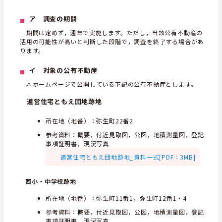
ア 調査の期間
期間は定めず，通年で実施します。ただし，当該公有不動産の
活用の可能性が高いと判断した段階で，調査を終了する場合があ
ります。
イ 対象の公有不動産
本ホームページで公開している下記の公有不動産とします。
道営住宅ともえ団地跡地
所在地（地番）：弥生町22番2
参考資料：概要，付近見取図，公図，地積測量図，登記
事項証明書，現況写真
道営住宅ともえ団地跡地_資料一式[PDF：3MB]
西小・中学校跡地
所在地（地番）：弥生町11番1，弥生町12番1・4
参考資料：概要，付近見取図，公図，地積測量図，登記
事項証明書，現況写真