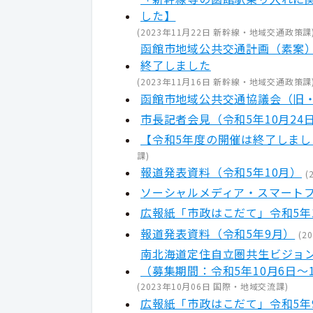
した】
(
2023年11月22日
新幹線・地域交通政策課
函館市地域公共交通計画（素案
終了しました
(
2023年11月16日
新幹線・地域交通政策課
函館市地域公共交通協議会（旧
市長記者会見（令和5年10月24
【令和5年度の開催は終了しま
課
)
報道発表資料（令和5年10月）
(
ソーシャルメディア・スマート
広報紙「市政はこだて」令和5年
報道発表資料（令和5年9月）
(
2
南北海道定住自立圏共生ビジョ
（募集期間：令和5年10月6日～
(
2023年10月06日
国際・地域交流課
)
広報紙「市政はこだて」令和5年