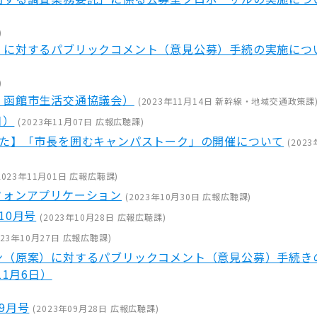
)
）に対するパブリックコメント（意見公募）手続の実施につ
)
・函館市生活交通協議会）
(
2023年11月14日
新幹線・地域交通政策課
日）
(
2023年11月07日
広報広聴課
)
した】「市長を囲むキャンパストーク」の開催について
(
2023
2023年11月01日
広報広聴課
)
フォンアプリケーション
(
2023年10月30日
広報広聴課
)
10月号
(
2023年10月28日
広報広聴課
)
023年10月27日
広報広聴課
)
ン（原案）に対するパブリックコメント（意見公募）手続き
11月6日）
9月号
(
2023年09月28日
広報広聴課
)