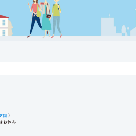
ア図
）
始はお休み