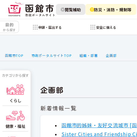
閲覧補助
防災・消防・規制等
目的
申請・届出する
安全に備える
から探す
函館市TOP
市政ポータルサイトTOP
組織・部署
企画部
カテゴリから探す
企画部
くらし
新着情報一覧
函館市的姊妹・友好交流城市 [
健康・福祉
Sister Cities and Friend