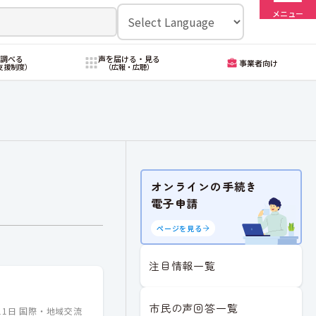
メニュー
・調べる
声を届ける・見る
事業者向け
支援制度）
（広報・広聴）
オンラインの手続き
電子申請
ページを見る
注目情報一覧
市民の声回答一覧
11日
国際・地域交流