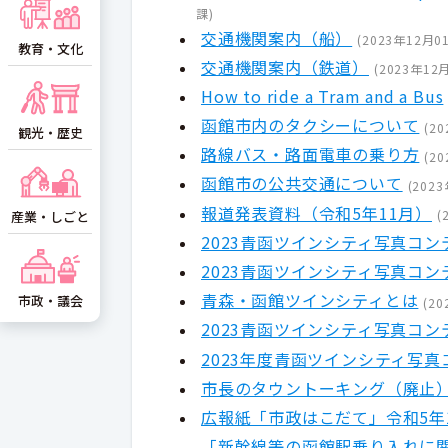
課
)
交通機関案内（船）
(
2023年12月0
教育・文化
交通機関案内（鉄道）
(
2023年12
How to ride a Tram and a Bus
函館市内のタクシーについて
(
20
観光・歴史
路線バス・路面電車の乗り方
(
20
函館市の公共交通について
(
202
報道発表資料（令和5年11月）
(
産業・しごと
2023青函ツインシティ写真コ
2023青函ツインシティ写真コ
青森・函館ツインシティとは
市政・議会
(
20
2023青函ツインシティ写真コ
2023年度青函ツインシティ写
市長のタウントーキング（廃止
広報紙「市政はこだて」令和5年
「新幹線等の函館駅乗り入れに