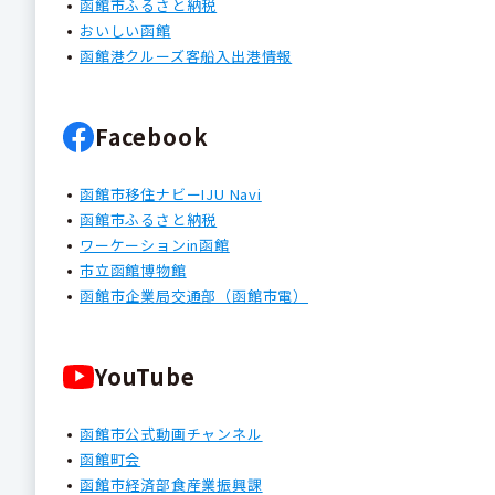
函館市ふるさと納税
おいしい函館
函館港クルーズ客船入出港情報
Facebook
函館市移住ナビーIJU Navi
函館市ふるさと納税
ワーケーションin函館
市立函館博物館
函館市企業局交通部（函館市電）
YouTube
函館市公式動画チャンネル
函館町会
函館市経済部食産業振興課