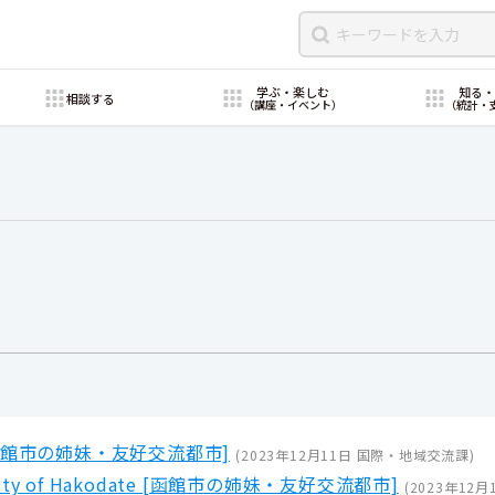
学ぶ・楽しむ
知る
相談する
（講座・イベント）
（統計・
函館市の姉妹・友好交流都市]
(
2023年12月11日
国際・地域交流課
)
ship City of Hakodate [函館市の姉妹・友好交流都市]
(
2023年12月