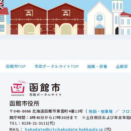
函館市TOP
市政ポータルサイトTOP
組織・部署
企画部
函館市役所
〒040-8666 北海道函館市東雲町4番13号（
地図・駐車場
／
フロ
開庁時間：8時45分から17時30分まで ※土日祝日および年末年
TEL
：0138-21-3111(代)
MAIL
：
hakodate@city.hakodate.hokkaido.jp
(代)