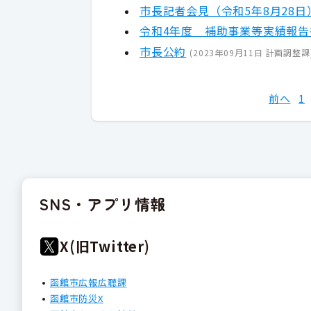
市長記者会見（令和5年8月28日
令和4年度 補助事業等実績報
市長公約
(
2023年09月11日
計画調整課
前へ
1
SNS・アプリ情報
X(旧Twitter)
函館市広報広聴課
函館市防災X