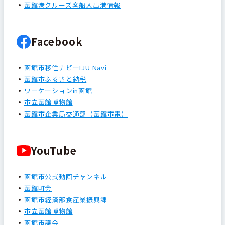
函館港クルーズ客船入出港情報
Facebook
函館市移住ナビーIJU Navi
函館市ふるさと納税
ワーケーションin函館
市立函館博物館
函館市企業局交通部（函館市電）
YouTube
函館市公式動画チャンネル
函館町会
函館市経済部食産業振興課
市立函館博物館
函館市議会