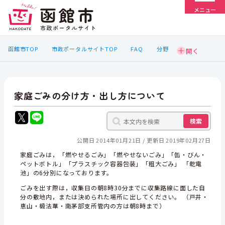
メニュー
函館市TOP
市政ポータルサイトTOP
FAQ
分野
家庭ごみの分け方・出し方について
検索
公開日 2014年01月21日
更新日 2019年02月27日
家庭ごみは，「燃やせるごみ」「燃やせないごみ」「缶・びん・
ペットボトル」「プラスチック容器包装」「粗大ごみ」 「乾電
池」の6分別になっております。
ごみを出す際は，収集日の朝8時30分までに収集路線に面した自
分の敷地内，または決められた場所に出してください。 （戸井・
恵山・椴法華・南茅部支所管内の方は朝8時まで）