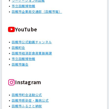
ワーケーションin函館
市立函館博物館
函館市企業局交通部（函館市電）
YouTube
函館市公式動画チャンネル
函館町会
函館市経済部食産業振興課
市立函館博物館
函館市議会
Instagram
函館市町会活動公式
函館市感染症・難病公式
函館市ふるさと納税