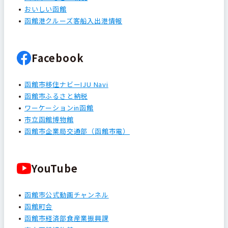
おいしい函館
函館港クルーズ客船入出港情報
Facebook
函館市移住ナビーIJU Navi
函館市ふるさと納税
ワーケーションin函館
市立函館博物館
函館市企業局交通部（函館市電）
YouTube
函館市公式動画チャンネル
函館町会
函館市経済部食産業振興課