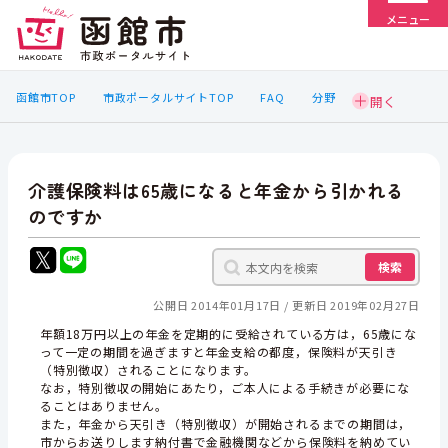
メニュー
函館市TOP
市政ポータルサイトTOP
FAQ
分野
介護保険料は65歳になると年金から引かれる
のですか
検索
公開日 2014年01月17日
更新日 2019年02月27日
年額18万円以上の年金を定期的に受給されている方は，65歳にな
って一定の期間を過ぎますと年金支給の都度，保険料が天引き
（特別徴収）されることになります。
なお，特別徴収の開始にあたり，ご本人による手続きが必要にな
ることはありません。
また，年金から天引き（特別徴収）が開始されるまでの期間は，
市からお送りします納付書で金融機関などから保険料を納めてい