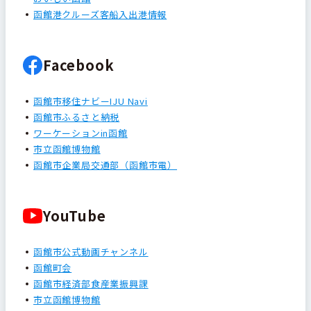
函館港クルーズ客船入出港情報
Facebook
函館市移住ナビーIJU Navi
函館市ふるさと納税
ワーケーションin函館
市立函館博物館
函館市企業局交通部（函館市電）
YouTube
函館市公式動画チャンネル
函館町会
函館市経済部食産業振興課
市立函館博物館