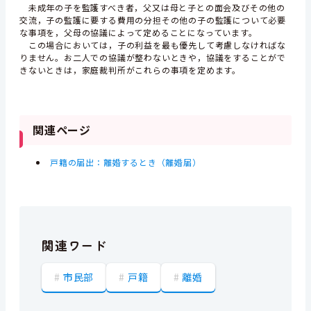
未成年の子を監護すべき者，父又は母と子との面会及びその他の
交流，子の監護に要する費用の分担その他の子の監護について必要
な事項を，父母の協議によって定めることになっています。
この場合においては，子の利益を最も優先して考慮しなければな
りません。お二人での協議が整わないときや，協議をすることがで
きないときは，家庭裁判所がこれらの事項を定めます。
関連ページ
戸籍の届出：離婚するとき（離婚届）
関連ワード
市民部
戸籍
離婚