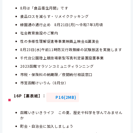
8月は「食品衛生月間」です
食品ロスを減らす・リメイククッキング
緑園通の通行止め 8月21日(月)～令和7年3月頃
社会教育施設のご案内
性の多様性理解促進等事業映画上映会&講演会
8月23日(水)午前11時防災行政無線の試験放送を実施します
千代台公園陸上競技場新型写真判定装置設置事業
2023函館マラソンコミュニティランニング
市税・保険料の納期限／夜間納付相談窓口
市営函館けいりん（8月分）
16P【裏表紙】：
P16(2MB)
函館いきいきライフ この夏、歴史や科学を学んでみません
か
町会・自治会に加入しましょう