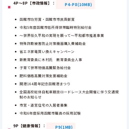
4P～8P【市政情報】：
P4-P8(10MB)
函館市功労賞・函館市市民貢献賞
令和5年度函館市低所得世帯臨時特別給付金
～世界恒久平和の実現を願って～平和都市推進事業
特殊詐欺被害防止対策機器購入費補助金
省エネ家電買い換えキャンペーン
新教育委員に木村氏 教育委員会人事
子育て世帯物価高騰緊急給付金
肥料価格高騰対策支援補助金
開港164周年記念函館港まつり
全国高校総体自転車競技ロードレース大会開催に伴う交通規
制のお知らせ
市営・道営住宅の入居者募集
令和6年度採用函館市職員の採用試験
9P【健康情報】：
P9(1MB)