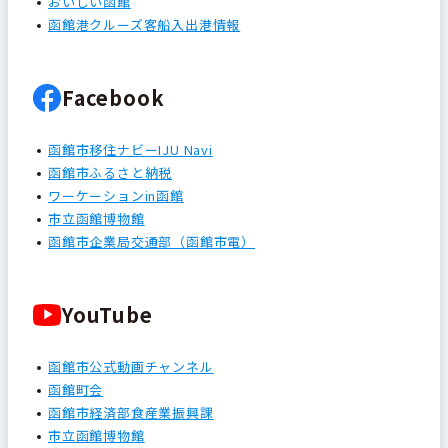
おいしい函館
函館港クルーズ客船入出港情報
Facebook
函館市移住ナビーIJU Navi
函館市ふるさと納税
ワーケーションin函館
市立函館博物館
函館市企業局交通部（函館市電）
YouTube
函館市公式動画チャンネル
函館町会
函館市経済部食産業振興課
市立函館博物館