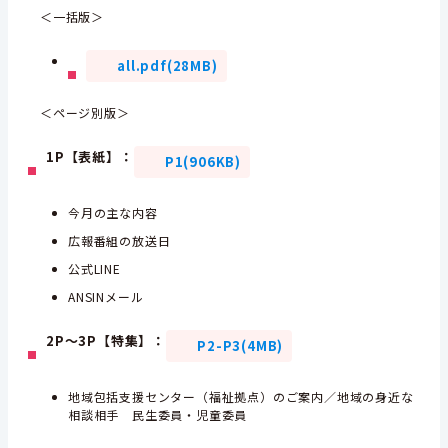
＜一括版＞
all.pdf(28MB)
＜ページ別版＞
1P【表紙】：
P1(906KB)
今月の主な内容
広報番組の放送日
公式LINE
ANSINメール
2P～3P【特集】：
P2-P3(4MB)
地域包括支援センター（福祉拠点）のご案内／地域の身近な
相談相手 民生委員・児童委員