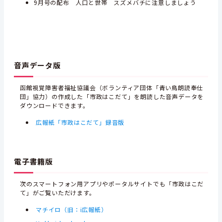
9月号の配布 人口と世帯 スズメバチに注意しましょう
音声データ版
函館視覚障害者福祉協議会（ボランティア団体「青い鳥朗読奉仕
団」協力）の作成した「市政はこだて」を朗読した音声データを
ダウンロードできます。
広報紙「市政はこだて」録音版
電子書籍版
次のスマートフォン用アプリやポータルサイトでも「市政はこだ
て」がご覧いただけます。
マチイロ（旧：i広報紙）