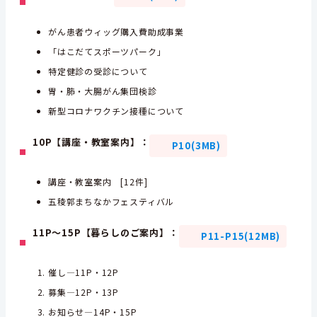
がん患者ウィッグ購入費助成事業
「はこだてスポーツパーク」
特定健診の受診について
胃・肺・大腸がん集団検診
新型コロナワクチン接種について
10P【講座・教室案内】：
P10(3MB)
講座・教室案内 [12件]
五稜郭まちなかフェスティバル
11P～15P【暮らしのご案内】：
P11-P15(12MB)
催し—11P・12P
募集—12P・13P
お知らせ—14P・15P