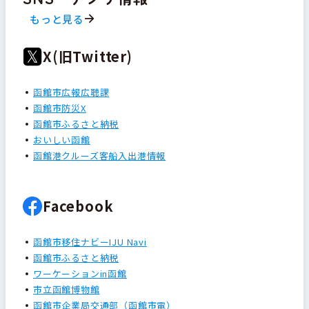
もっと見る
X(旧Twitter)
函館市広報広聴課
函館市防災X
函館市ふるさと納税
おいしい函館
函館港クルーズ客船入出港情報
Facebook
函館市移住ナビーIJU Navi
函館市ふるさと納税
ワーケーションin函館
市立函館博物館
函館市企業局交通部（函館市電）