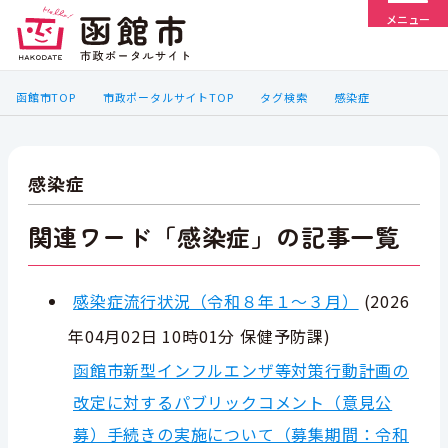
メニュー
函館市TOP
市政ポータルサイトTOP
タグ検索
感染症
感染症
関連ワード「感染症」の記事一覧
感染症流行状況（令和８年１～３月）
(
2026
年04月02日 10時01分
保健予防課
)
函館市新型インフルエンザ等対策行動計画の
改定に対するパブリックコメント（意見公
募）手続きの実施について（募集期間：令和