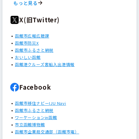
もっと見る
X(旧Twitter)
函館市広報広聴課
函館市防災X
函館市ふるさと納税
おいしい函館
函館港クルーズ客船入出港情報
Facebook
函館市移住ナビーIJU Navi
函館市ふるさと納税
ワーケーションin函館
市立函館博物館
函館市企業局交通部（函館市電）