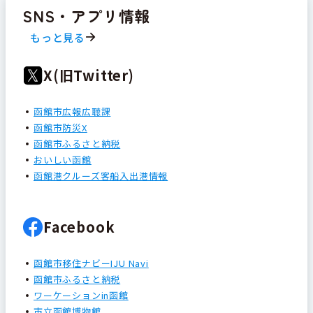
SNS・アプリ情報
もっと見る
X(旧Twitter)
函館市広報広聴課
函館市防災X
函館市ふるさと納税
おいしい函館
函館港クルーズ客船入出港情報
Facebook
函館市移住ナビーIJU Navi
函館市ふるさと納税
ワーケーションin函館
市立函館博物館