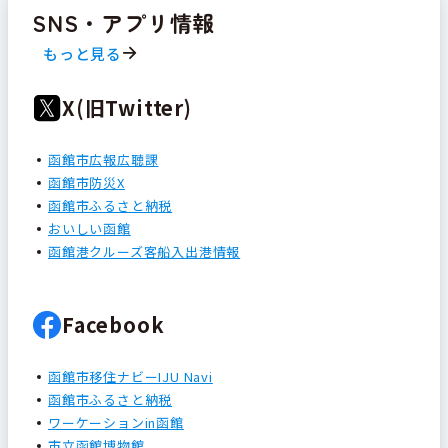
SNS・アプリ情報
もっと見る
X(旧Twitter)
函館市広報広聴課
函館市防災X
函館市ふるさと納税
おいしい函館
函館港クルーズ客船入出港情報
Facebook
函館市移住ナビーIJU Navi
函館市ふるさと納税
ワーケーションin函館
市立函館博物館